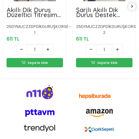
Akıllı Dik Duruş
Şarjlı Akıllı Dik
Düzeltici Titreşim
Duruş Destek
Uyarılı Şarjlı
Aparatı
Destek Cihazı
Ayarlanabilir Omuz
25DYMUCZZDPDİKDURUŞKORSE-
25DYMUCZZDPDİKDURUŞKORSE
Bandı
1
2
611 TL
611 TL
Sepete Ekle
Sepete Ekle