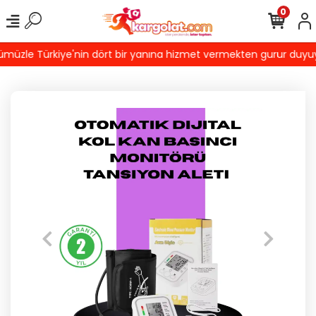
0
üzle Türkiye'nin dört bir yanına hizmet vermekten gurur duyuyoruz