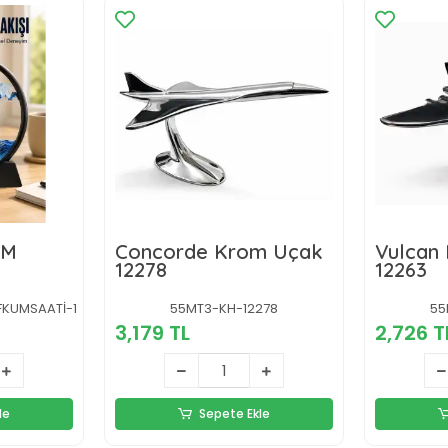
UM
Concorde Krom Uçak
Vulcan
12278
12263
KUMSAATİ-1
55MT3-KH-12278
55
3,179 TL
2,726 T
le
Sepete Ekle