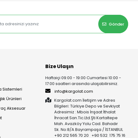
Gönder
Bize Ulaşın
Haftaiçi 09:00 - 19:00 Cumartesi 10:00 -
17:00 saatleri arasında ulaşabilirsiniz.
 Sistemleri
info@kargolat.com
lık Ürünleri
Kargolat.com İletişim ve Adres
Bilgileri: Türkiye Depo ve Sevkiyat
raç Aksesuar
Adresimiz : Mbois İnşaat İthalat
t
İhracat San.Tic.Ltd.Şti Kartaltepe
Mah. Avazköy Yolu Cad. Bahadır
Sk. No:8/A Bayrampaşa / İSTANBUL
+90 212 565 70 20 +90 532 175 75 16
p