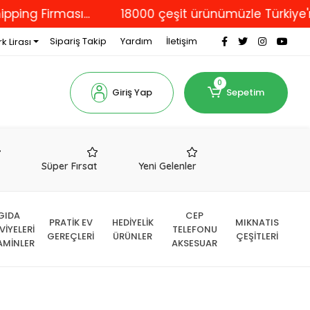
Firması...
18000 çeşit ürünümüzle Türkiye'nin dör
Sipariş Takip
Yardım
İletişim
k Lirası
0
Giriş Yap
Sepetim
r
Süper Fırsat
Yeni Gelenler
GIDA
CEP
PRATİK EV
HEDİYELİK
MIKNATIS
VİYELERİ
TELEFONU
GEREÇLERİ
ÜRÜNLER
ÇEŞİTLERİ
AMİNLER
AKSESUAR