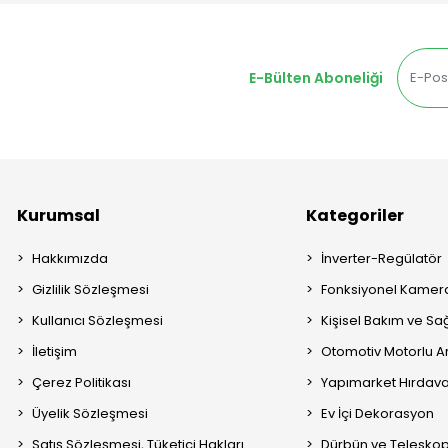
E-Bülten Aboneliği
Kurumsal
Kategoriler
Hakkımızda
İnverter-Regülatör
Gizlilik Sözleşmesi
Fonksiyonel Kamera
Kullanıcı Sözleşmesi
Kişisel Bakım ve Sağ
İletişim
Otomotiv Motorlu A
Çerez Politikası
Yapımarket Hırdava
Üyelik Sözleşmesi
Ev İçi Dekorasyon
Satış Sözleşmesi, Tüketici Hakları
Dürbün ve Telesko