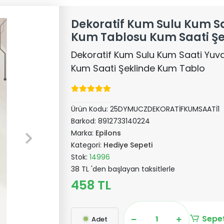
Dekoratif Kum Sulu Kum Sa
Kum Tablosu Kum Saati Şe
Dekoratif Kum Sulu Kum Saati Yuv
Kum Saati Şeklinde Kum Tablo
Ürün Kodu:
25DYMUCZDEKORATİFKUMSAATİ1
Barkod:
8912733140224
Marka:
Epilons
Kategori:
Hediye Sepeti
Stok:
14996
38 TL 'den başlayan taksitlerle
458 TL
Sepet
Adet