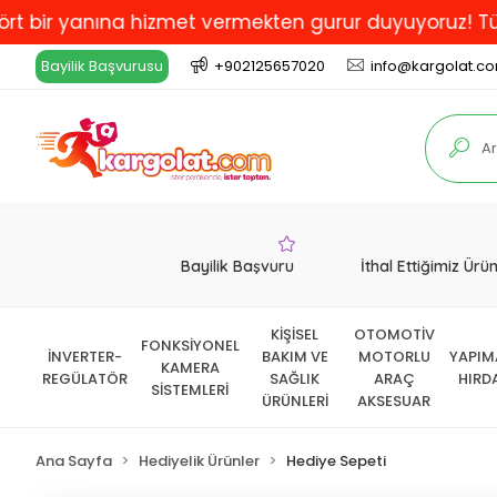
 yanına hizmet vermekten gurur duyuyoruz! Türkiye'de 
Bayilik Başvurusu
+902125657020
info@kargolat.c
Bayilik Başvuru
İthal Ettiğimiz Ürü
KİŞİSEL
OTOMOTİV
FONKSİYONEL
İNVERTER-
BAKIM VE
MOTORLU
YAPIM
KAMERA
REGÜLATÖR
SAĞLIK
ARAÇ
HIRD
SİSTEMLERİ
ÜRÜNLERİ
AKSESUAR
Ana Sayfa
Hediyelik Ürünler
Hediye Sepeti