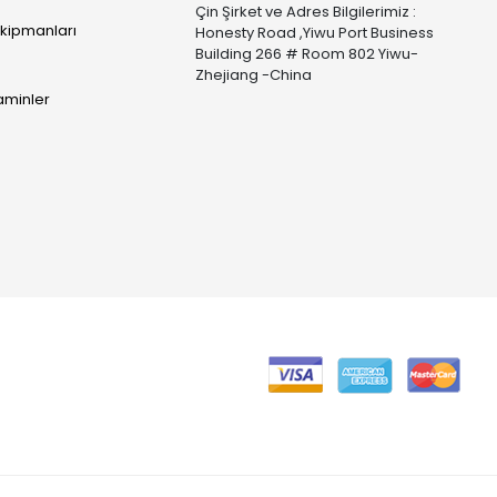
Çin Şirket ve Adres Bilgilerimiz :
Ekipmanları
Honesty Road ,Yiwu Port Business
Building 266 # Room 802 Yiwu-
Zhejiang -China
taminler