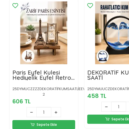
Paris Eyfel Kulesi
DEKORATİF K
Hediyelik Eyfel Retro
SAATİ
Kum Saati Dekoratif
Eşya Yeni Nesil
25DYMUCZZZZDEKORATİFKUMSAATLİEEYFELKULESİİİİ2-
25DYMUUCZDEKORATİF
2
458 TL
606 TL
Sepete Ek
Sepete Ekle