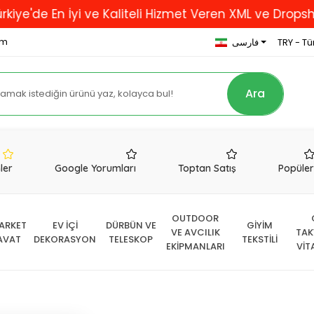
En İyi ve Kaliteli Hizmet Veren XML ve Dropshipping 
om
TRY - Tür
فارسی
Ara
nler
Google Yorumları
Toptan Satış
Popüle
OUTDOOR
ARKET
EV İÇİ
DÜRBÜN VE
GİYİM
VE AVCILIK
TAK
AVAT
DEKORASYON
TELESKOP
TEKSTİLİ
EKİPMANLARI
VİT