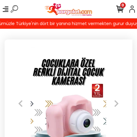
0
üzle Türkiye'nin dört bir yanına hizmet vermekten gurur duyuyoruz