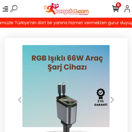
0
üzle Türkiye'nin dört bir yanına hizmet vermekten gurur duyuyoruz