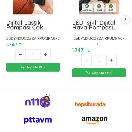
Dijital Lastik
LED Işıklı Dijital
Pompası Çok
Hava Pompası
Amaçlı Taşınabilir
Araba Bisiklet
Kompresör
Uyumlu
25DYMXUCZZZAİRPUMPA6-6
25DYMXUCZZZAİRPUMPA6-
1-1
1,747 TL
1,747 TL
Sepete Ekle
Sepete Ekle