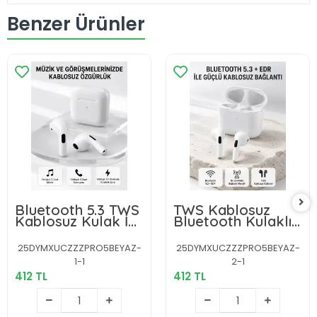
Benzer Ürünler
Bluetooth 5.3 TWS
TWS Kablosuz
Kablosuz Kulak İçi
Bluetooth Kulaklık
Kulaklık 25 Metre
3 Saat Müzik 4
Menzil Şarj Kutulu
Saat Konuşma
25DYMXUCZZZPRO5BEYAZ-
25DYMXUCZZZPRO5BEYAZ-
Şarj Kutulu
1-1
2-1
412 TL
412 TL