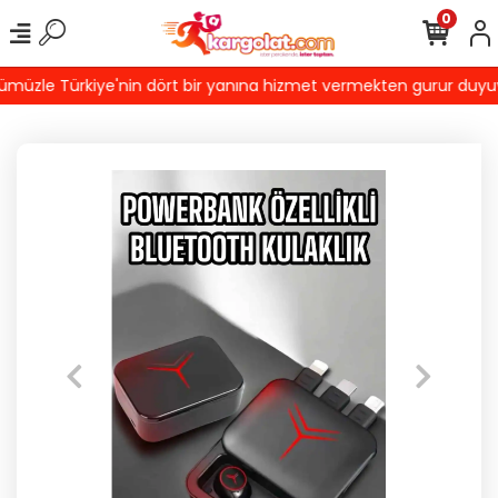
0
müzle Türkiye'nin dört bir yanına hizmet vermekten gurur duyuyoru