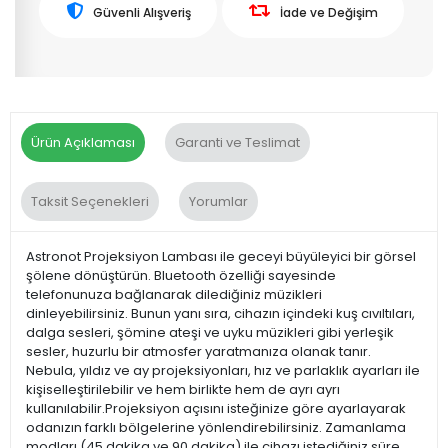
Güvenli Alışveriş
İade ve Değişim
Ürün Açıklaması
Garanti ve Teslimat
Taksit Seçenekleri
Yorumlar
Astronot Projeksiyon Lambası ile geceyi büyüleyici bir görsel
şölene dönüştürün. Bluetooth özelliği sayesinde
telefonunuza bağlanarak dilediğiniz müzikleri
dinleyebilirsiniz. Bunun yanı sıra, cihazın içindeki kuş cıvıltıları,
dalga sesleri, şömine ateşi ve uyku müzikleri gibi yerleşik
sesler, huzurlu bir atmosfer yaratmanıza olanak tanır.
Nebula, yıldız ve ay projeksiyonları, hız ve parlaklık ayarları ile
kişiselleştirilebilir ve hem birlikte hem de ayrı ayrı
kullanılabilir.Projeksiyon açısını isteğinize göre ayarlayarak
odanızın farklı bölgelerine yönlendirebilirsiniz. Zamanlama
modları (45 dakika ve 90 dakika) ile cihazı istediğiniz süre