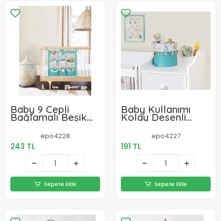
Baby 9 Cepli
Baby Kullanımı
Bağlamalı Beşik
Kolay Desenli
Kenarı Düzenleyici
Taşınabilir
(yeşil)
Düzenleyici
epo4228
epo4227
Püsküllü Yuvarlak
243 TL
191 TL
Sepet(yeşil)
Sepete Ekle
Sepete Ekle