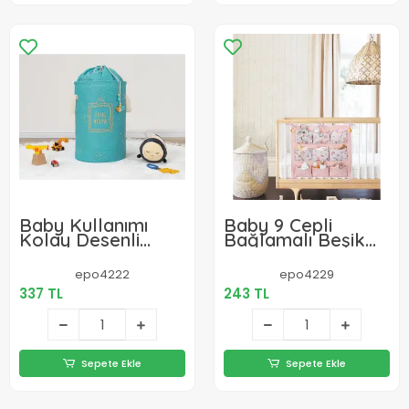
Baby Kullanımı
Baby 9 Cepli
Kolay Desenli
Bağlamalı Beşik
Taşınabilir Torbalı
Kenarı Düzenleyici
Yuvarlak
(pembe)
epo4222
epo4229
Sepet(yeşil) 04270
337 TL
243 TL
Sepete Ekle
Sepete Ekle