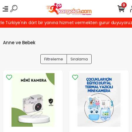
0
rkiye'nin dört bir yanına hizmet vermekten gurur duyuyoruz! Türki
Anne ve Bebek
Filtreleme
Sıralama