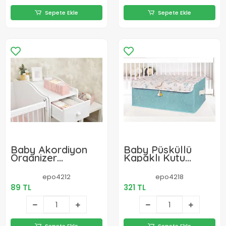
Sepete Ekle
Sepete Ekle
Baby Akordiyon
Baby Püsküllü
Organizer
Kapaklı Kutu
Çekmece
Düzenleyici Çok
Düzenleyici Small
Amaçlı Organizer
epo4212
epo4218
(pembe) -04102
Kutu Baza Boy
89 TL
321 TL
(yeşil) -04249