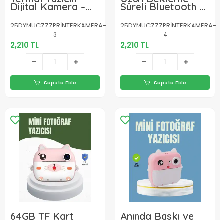
Dijital Kamera –
Süreli Bluetooth 5.1
USB Şarjlı, HD
Kulaklık – Bas
Video Destekli
Dengeli, Kararlı
25DYMUCZZZPRİNTERKAMERA-
25DYMUCZZZPRİNTERKAMERA-
Bağlantı
3
4
2,210 TL
2,210 TL
Sepete Ekle
Sepete Ekle
64GB TF Kart
Anında Baskı ve