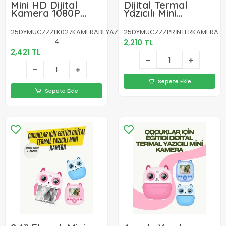
Mini HD Dijital
Dijital Termal
Kamera 1080P
Yazıcılı Mini
Kordonlu
Kamera – HD
Taşınabilir Retro
Video & Anında
25DYMUCZZZLK027KAMERABEYAZ-
25DYMUCZZZPRİNTERKAMERA
Model
Fotoğraf Çıktısı
4
2,210 TL
2,421 TL
Sepete Ekle
Sepete Ekle