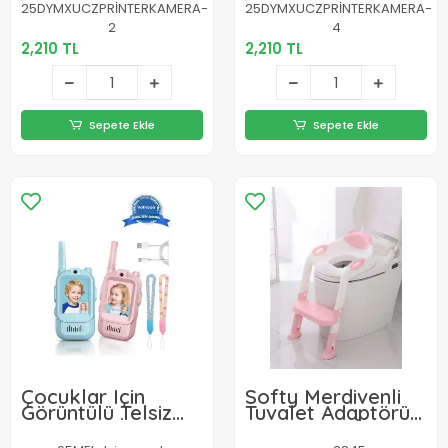
Özellikli
Şarjlı
25DYMXUCZPRİNTERKAMERA-
25DYMXUCZPRİNTERKAMERA-
2
4
2,210 TL
2,210 TL
Sepete Ekle
Sepete Ekle
Çocuklar Için
Softy Merdivenli
Görüntülü Telsiz
Tuvalet Adaptörü -
Konuşma Özellıklı
Çocuğunuz İçin
El Telsizi Şarj
Güvenli ve