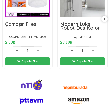
Çamaşır Filesi
Modern Lüks
Robot Duş Kolonu
Yağmur Tepe Duş
Seti
55AKN-AKH-MJGN-459
epo100144
2 EUR
23 EUR
Sepete Ekle
Sepete Ekle