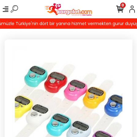
0
üzle Türkiye'nin dört bir yanına hizmet vermekten gurur duyuyoruz