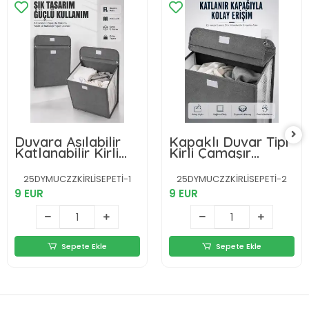
Duvara Asılabilir
Kapaklı Duvar Tipi
Katlanabilir Kirli
Kirli Çamaşır
Çamaşır Sepeti
Sepeti Yer
Geniş Hacimli
Tasarrufu
25DYMUCZZKİRLİSEPETİ-1
25DYMUCZZKİRLİSEPETİ-2
Düzenleyici
Sağlayan
9 EUR
9 EUR
Sepete Ekle
Sepete Ekle