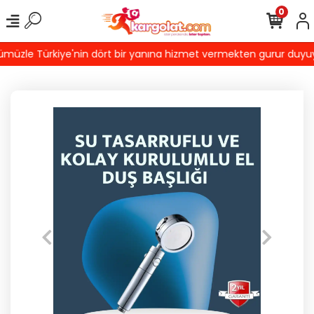
0
üzle Türkiye'nin dört bir yanına hizmet vermekten gurur duyuyoruz