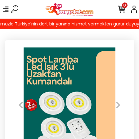
0
zle Türkiye'nin dört bir yanına hizmet vermekten gurur duyuyoruz