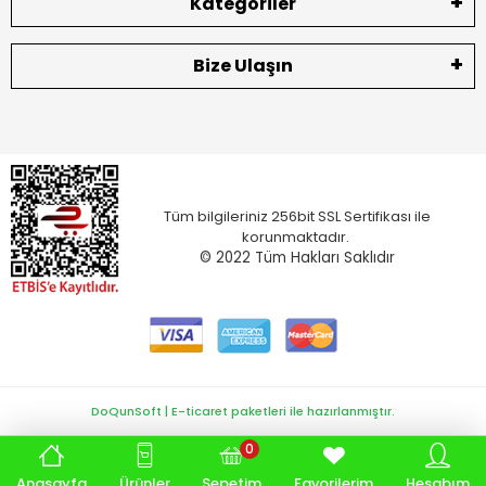
Kategoriler
Bize Ulaşın
Tüm bilgileriniz 256bit SSL Sertifikası ile
korunmaktadır.
© 2022
Tüm Hakları Saklıdır
DoQunSoft | E-ticaret paketleri ile hazırlanmıştır.
0
Anasayfa
Ürünler
Sepetim
Favorilerim
Hesabım