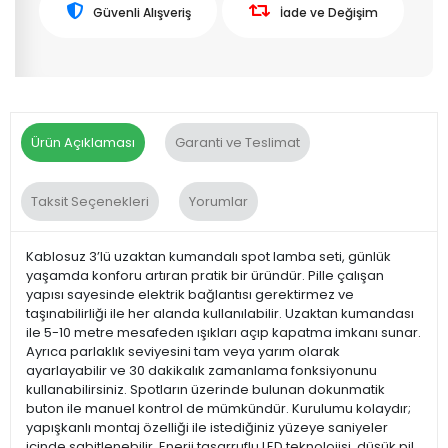
Güvenli Alışveriş
İade ve Değişim
Ürün Açıklaması
Garanti ve Teslimat
Taksit Seçenekleri
Yorumlar
Kablosuz 3’lü uzaktan kumandalı spot lamba seti, günlük
yaşamda konforu artıran pratik bir üründür. Pille çalışan
yapısı sayesinde elektrik bağlantısı gerektirmez ve
taşınabilirliği ile her alanda kullanılabilir. Uzaktan kumandası
ile 5-10 metre mesafeden ışıkları açıp kapatma imkanı sunar.
Ayrıca parlaklık seviyesini tam veya yarım olarak
ayarlayabilir ve 30 dakikalık zamanlama fonksiyonunu
kullanabilirsiniz. Spotların üzerinde bulunan dokunmatik
buton ile manuel kontrol de mümkündür. Kurulumu kolaydır;
yapışkanlı montaj özelliği ile istediğiniz yüzeye saniyeler
içinde sabitlenebilir. Enerji tasarruflu LED teknolojisi, düşük pil