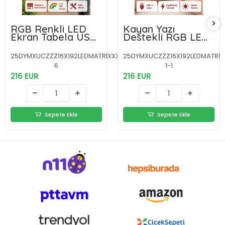
RGB Renkli LED
Kayan Yazı
Ekran Tabela USB
Destekli RGB LED
Bağlantılı ve
Reklam Paneli
Kayan Yazı
USB ile Kolay
25DYMXUCZZZ16X192LEDMATRİXXXXXXXXY-
25DYMXUCZZZ16X192LEDMATRİX
Destekli
Kurulumlu
6
1-1
216 EUR
216 EUR
Sepete Ekle
Sepete Ekle