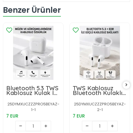
Benzer Ürünler
Bluetooth 5.3 TWS
TWS Kablosuz
Kablosuz Kulak İçi
Bluetooth Kulaklık
Kulaklık 25 Metre
3 Saat Müzik 4
Menzil Şarj Kutulu
Saat Konuşma
25DYMXUCZZZPRO5BEYAZ-
25DYMXUCZZZPRO5BEYAZ-
Şarj Kutulu
1-1
2-1
7 EUR
7 EUR