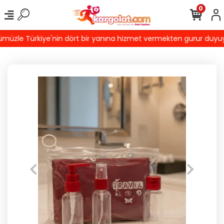
0
üzle Türkiye'nin dört bir yanına hizmet vermekten gurur duyuyoruz