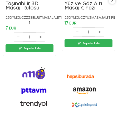
Taşınabilir 3D
Yüz ve Göz Altı
Masaj Rulosu –
Masaj Cihazı –
Kas Rahatlatıcı ve
Kırışıklık Karşıtı &
Yağ Azaltıcı Masaj
Nemlendirici Etki
25DYMXUCZZZSELÜLİTMASAJALETİ-2-
25DYMXUCZYÜZMASAJALETİPİLLİİİİİ
Cihazı
Destekli
1
17 EUR
7 EUR
Sepete Ekle
Sepete Ekle