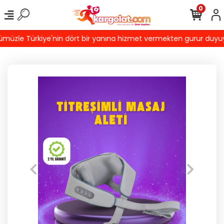
0
üzle Türkiye'nin dört bir yanına hizmet vermekten gurur duyuyoruz