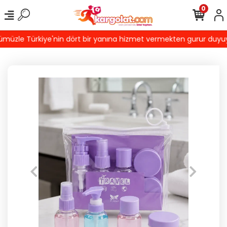
0
üzle Türkiye'nin dört bir yanına hizmet vermekten gurur duyuyoruz