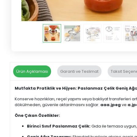
Ürün Açıklaması
Garanti ve Teslimat
Taksit Seçene
Mutfakta Pratiklik ve Hijyen: Paslanmaz Çelik Geniş Ağı
Konserve hazırlıkları, reçel yapımı veya bakliyat transferleri a
dökülmeden, güvenle aktarılmasını sağlar.
aaa.jpeg
ve
a.j
Öne Çıkan Özellikler:
Birinci Sınıf Paslanmaz Çelik:
Gıda ile temasa uygun, 
Geniş Ağız Tasarımı:
Standart hunilerin aksine geniş a