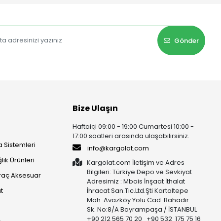
Gönder
Bize Ulaşın
Haftaiçi 09:00 - 19:00 Cumartesi 10:00 -
17:00 saatleri arasında ulaşabilirsiniz.
 Sistemleri
info@kargolat.com
lık Ürünleri
Kargolat.com İletişim ve Adres
Bilgileri: Türkiye Depo ve Sevkiyat
raç Aksesuar
Adresimiz : Mbois İnşaat İthalat
t
İhracat San.Tic.Ltd.Şti Kartaltepe
Mah. Avazköy Yolu Cad. Bahadır
Sk. No:8/A Bayrampaşa / İSTANBUL
+90 212 565 70 20 +90 532 175 75 16