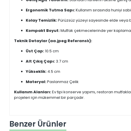
Ergonomik Tutma Sapı:
Kullanım sırasında huniyi sabi
Kolay Temizlik:
Pürüzsüz yüzeyi sayesinde elde veya bu
Kompakt Boyut:
Mutfak çekmecelerinde yer kaplamaz, 
Teknik Detaylar (aa.jpeg Referanslı):
Üst Çap:
10.5 cm
Alt Çıkış Çapı:
3.7 cm
Yükseklik:
4.5 cm
Materyal:
Paslanmaz Çelik
Kullanım Alanları:
Ev tipi konserve yapımı, restoran mutfakları
projeleri için mükemmel bir parçadır.
Benzer Ürünler