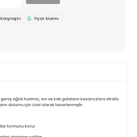
Karşılaştır
Fiyat Alarmı
geniş ağızlı hunimiz, sıvı ve katı gıdaların kavanozlara etrafa
rın dolumu için özel olarak tasarlanmıştır.
lar formunu korur.
nmadan akmasını sağlar.