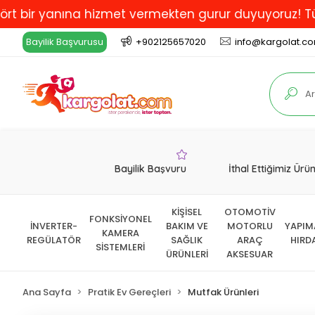
yanına hizmet vermekten gurur duyuyoruz! Türkiye'de E
Bayilik Başvurusu
+902125657020
info@kargolat.c
Bayilik Başvuru
İthal Ettiğimiz Ürü
KİŞİSEL
OTOMOTİV
FONKSİYONEL
İNVERTER-
BAKIM VE
MOTORLU
YAPIM
KAMERA
REGÜLATÖR
SAĞLIK
ARAÇ
HIRD
SİSTEMLERİ
ÜRÜNLERİ
AKSESUAR
Ana Sayfa
Pratik Ev Gereçleri
Mutfak Ürünleri