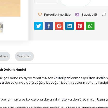
Favorilerime Ekle
Tavsiye Et
kleri
Yorumlar
zlı Dolum Hunisi
rtık çok daha kolay ve temiz Yüksek kaliteli paslanmaz çelikten üretilen 
peg
dosyalarında görüldüğü gibi, yoğun kıvamlı sosların ve taneli gıdala
paslanmaya ve korozyona dayanıklı materyalden üretilmiştir. Uzun yıl
lt çıkış ucu sayesinde reçel, sos, şeker veya tahıl gibi ürünlerin tıka