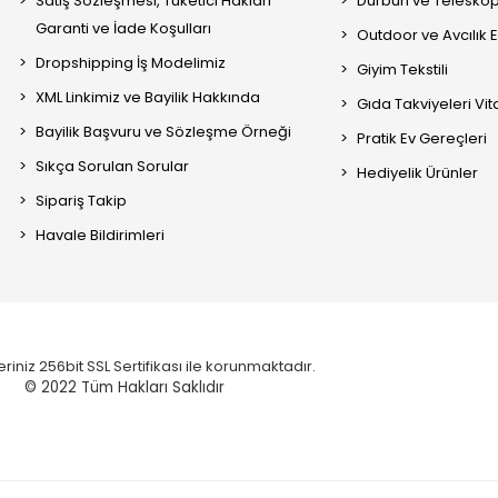
Satış Sözleşmesi, Tüketici Hakları
Dürbün ve Telesko
Garanti ve İade Koşulları
Outdoor ve Avcılık 
Dropshipping İş Modelimiz
Giyim Tekstili
XML Linkimiz ve Bayilik Hakkında
Gıda Takviyeleri Vi
Bayilik Başvuru ve Sözleşme Örneği
Pratik Ev Gereçleri
Sıkça Sorulan Sorular
Hediyelik Ürünler
Sipariş Takip
Havale Bildirimleri
eriniz 256bit SSL Sertifikası ile korunmaktadır.
© 2022
Tüm Hakları Saklıdır