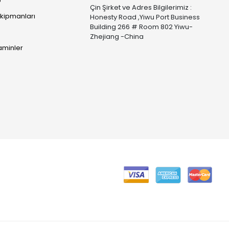
p
Çin Şirket ve Adres Bilgilerimiz :
Ekipmanları
Honesty Road ,Yiwu Port Business
Building 266 # Room 802 Yiwu-
Zhejiang -China
taminler