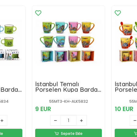
İstanbul Temalı
İstanbu
 Bardak
Porselen Kupa Bardak
Porsel
Alk5832
Alk5831
5834
55MT3-KH-ALK5832
55M
9 EUR
10 EUR
le
Sepete Ekle