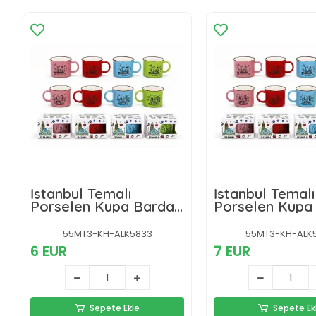
İstanbul Temalı
İstanbul Temalı
Porselen Kupa Bardak
Porselen Kupa
Alk5833
Alk5834
55MT3-KH-ALK5833
55MT3-KH-ALK
6 EUR
7 EUR
Sepete Ekle
Sepete Ek