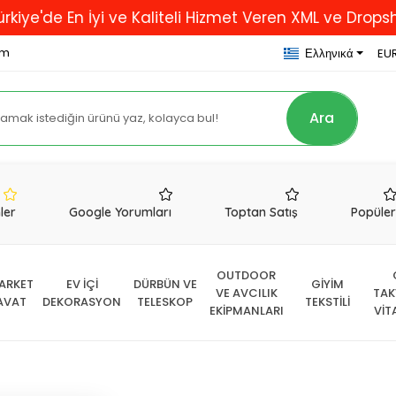
n İyi ve Kaliteli Hizmet Veren XML ve Dropshipping Fi
om
Ελληνικά
EUR
Ara
nler
Google Yorumları
Toptan Satış
Popüle
OUTDOOR
ARKET
EV İÇİ
DÜRBÜN VE
GİYİM
VE AVCILIK
TAK
AVAT
DEKORASYON
TELESKOP
TEKSTİLİ
EKİPMANLARI
VİT