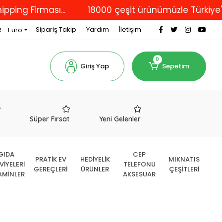
rması...
18000 çeşit ürünümüzle Türkiye'nin dört
Sipariş Takip
Yardım
İletişim
 - Euro
0
Giriş Yap
Sepetim
r
Süper Fırsat
Yeni Gelenler
GIDA
CEP
PRATİK EV
HEDİYELİK
MIKNATIS
VİYELERİ
TELEFONU
GEREÇLERİ
ÜRÜNLER
ÇEŞİTLERİ
AMİNLER
AKSESUAR