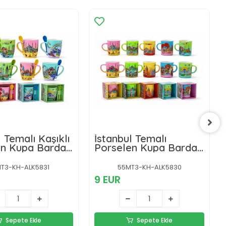
l Temalı Kaşıklı
İstanbul Temalı
en Kupa Bardak
Porselen Kupa Bardak
Alk5830
T3-KH-ALK5831
55MT3-KH-ALK5830
9 EUR
Sepete Ekle
Sepete Ekle