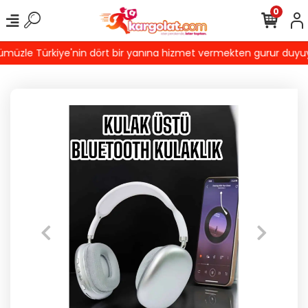
0
üzle Türkiye'nin dört bir yanına hizmet vermekten gurur duyuyoruz