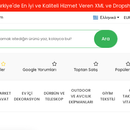
n İyi ve Kaliteli Hizmet Veren XML ve Dropshipping Fi
om
Ελληνικά
EUR
Ara
nler
Google Yorumları
Toptan Satış
Popüle
OUTDOOR
ARKET
EV İÇİ
DÜRBÜN VE
GİYİM
VE AVCILIK
TAK
AVAT
DEKORASYON
TELESKOP
TEKSTİLİ
EKİPMANLARI
VİT