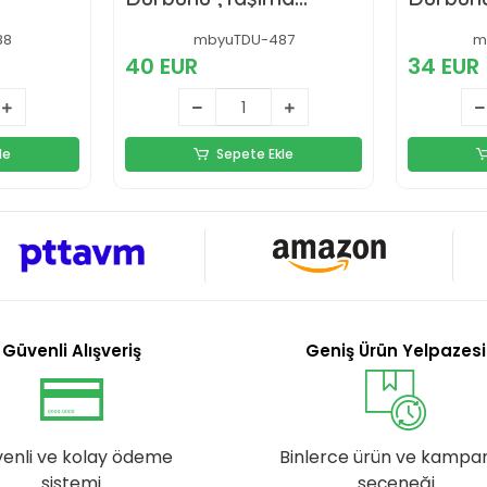
Çantalı 1000M/56M
30m/1
88
mbyuTDU-487
m
40 EUR
34 EUR
le
Sepete Ekle
Güvenli Alışveriş
Geniş Ürün Yelpazesi
enli ve kolay ödeme
Binlerce ürün ve kampa
sistemi
seçeneği