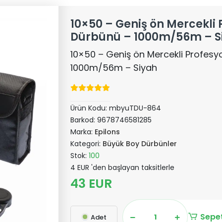
10×50 – Geniş ön Mercekli 
Dürbünü – 1000m/56m – S
10×50 – Geniş ön Mercekli Profesy
1000m/56m – Siyah
Ürün Kodu:
mbyuTDU-864
Barkod:
9678746581285
Marka:
Epilons
Kategori:
Büyük Boy Dürbünler
Stok:
100
4 EUR 'den başlayan taksitlerle
43 EUR
Sepet
Adet