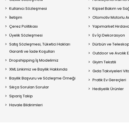
Kullanıcı Sözleşmesi
Kişisel Bakım ve Sağ
İletişim
Otomotiv Motorlu A
Çerez Politikası
Yapımarket Hırdava
Üyelik Sözleşmesi
Ev İçi Dekorasyon
Satış Sözleşmesi, Tüketici Hakları
Dürbün ve Telesko
Garanti ve İade Koşulları
Outdoor ve Avcılık 
Dropshipping İş Modelimiz
Giyim Tekstili
XML Linkimiz ve Bayilik Hakkında
Gıda Takviyeleri Vi
Bayilik Başvuru ve Sözleşme Örneği
Pratik Ev Gereçleri
Sıkça Sorulan Sorular
Hediyelik Ürünler
Sipariş Takip
Havale Bildirimleri