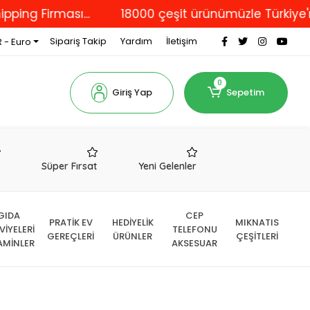
rması...
18000 çeşit ürünümüzle Türkiye'nin dört
Sipariş Takip
Yardım
İletişim
 - Euro
0
Giriş Yap
Sepetim
r
Süper Fırsat
Yeni Gelenler
GIDA
CEP
PRATİK EV
HEDİYELİK
MIKNATIS
VİYELERİ
TELEFONU
GEREÇLERİ
ÜRÜNLER
ÇEŞİTLERİ
AMİNLER
AKSESUAR