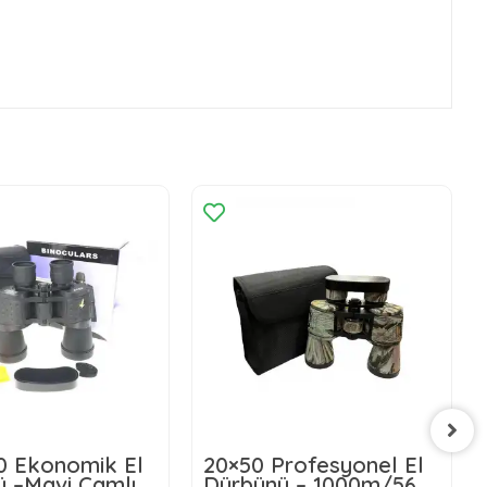
0 Ekonomik El
20×50 Profesyonel El
 –Mavi Camlı –
Dürbünü – 1000m/56 –