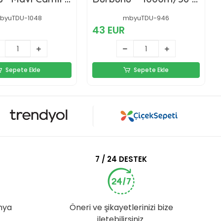
000m
Askeri
byuTDU-1048
mbyuTDU-946
43 EUR
Sepete Ekle
Sepete Ekle
7 / 24 DESTEK
nya
Öneri ve şikayetlerinizi bize
iletebilirsiniz.