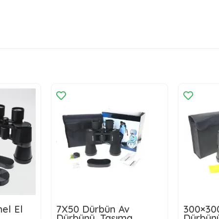
el El
7X50 Dürbün Av
300×30
Dürbünü ,Taşıma
Dürbünü