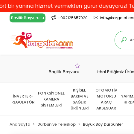
yanına hizmet vermekten gurur duyuyoruz! Türkiye'de E
Bayilik Başvurusu
+902125657020
info@kargolat.c
Bayilik Başvuru
İthal Ettiğimiz Ürü
KİŞİSEL
OTOMOTİV
FONKSİYONEL
İNVERTER-
BAKIM VE
MOTORLU
YAPIM
KAMERA
REGÜLATÖR
SAĞLIK
ARAÇ
HIRD
SİSTEMLERİ
ÜRÜNLERİ
AKSESUAR
Ana Sayfa
Dürbün ve Teleskop
Büyük Boy Dürbünler