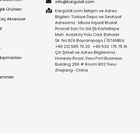
info@kargolat.com
lık Ürünleri
Kargolat.com İletişim ve Adres
Bilgileri: Türkiye Depo ve Sevkiyat
raç Aksesuar
Adresimiz : Mbois İnşaat İthalat
t
İhracat San.Tic.Ltd.Şti Kartaltepe
Mah. Avazköy Yolu Cad. Bahadır
Sk. No:8/A Bayrampaşa / İSTANBUL
+90 212 565 70 20 +90 532 175 75 16
p
Çin Şirket ve Adres Bilgilerimiz :
Ekipmanları
Honesty Road ,Yiwu Port Business
Building 266 # Room 802 Yiwu-
Zhejiang -China
taminler