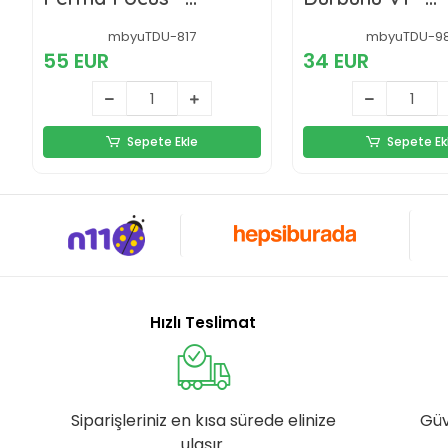
Otomatik Netleme
1000m/56m
1000m/56m
mbyuTDU-817
mbyuTDU-9
55 EUR
34 EUR
Sepete Ekle
Sepete Ek
Hızlı Teslimat
Siparişleriniz en kısa sürede elinize
Güv
ulaşır.