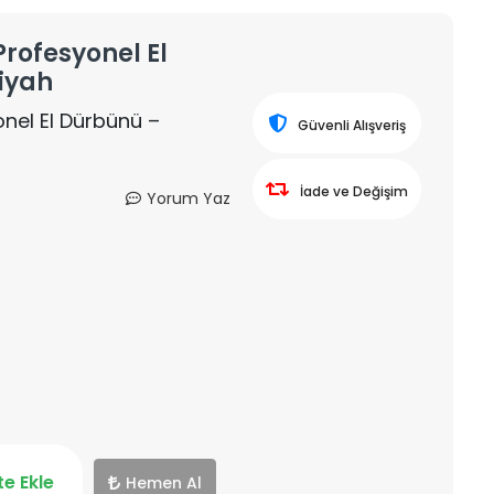
Profesyonel El
iyah
onel El Dürbünü –
Güvenli Alışveriş
İade ve Değişim
Yorum Yaz
e Ekle
Hemen Al