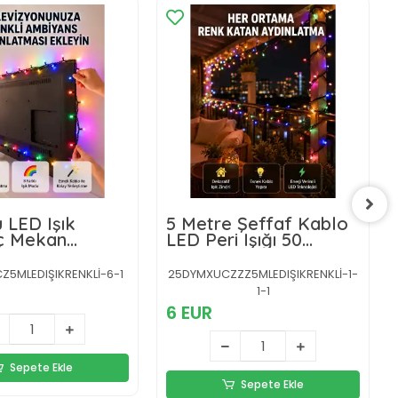
 LED Işık
5 Metre Şeffaf Kablo
 İç Mekan
LED Peri Işığı 50
if Aydınlatma
Ampullü Dekoratif Led
il
Yeni Nesil
5MLEDIŞIKRENKLİ-6-1
25DYMXUCZZZ5MLEDIŞIKRENKLİ-1-
1-1
6 EUR
Sepete Ekle
Sepete Ekle