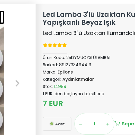
Led Lamba 3'lü Uzaktan 
Yapışkanlı Beyaz Işık
Led Lamba 3'lü Uzaktan Kumandalı 
Ürün Kodu:
25DYMUCZ3LÜLAMBA1
Barkod:
8912733494419
Marka:
Epilons
Kategori:
Aydınlatmalar
Stok:
14999
1 EUR 'den başlayan taksitlerle
7 EUR
Sepet
Adet