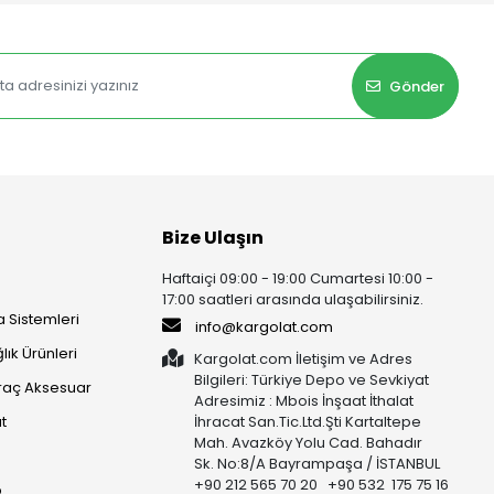
Gönder
Bize Ulaşın
Haftaiçi 09:00 - 19:00 Cumartesi 10:00 -
17:00 saatleri arasında ulaşabilirsiniz.
 Sistemleri
info@kargolat.com
lık Ürünleri
Kargolat.com İletişim ve Adres
Bilgileri: Türkiye Depo ve Sevkiyat
raç Aksesuar
Adresimiz : Mbois İnşaat İthalat
t
İhracat San.Tic.Ltd.Şti Kartaltepe
Mah. Avazköy Yolu Cad. Bahadır
Sk. No:8/A Bayrampaşa / İSTANBUL
+90 212 565 70 20 +90 532 175 75 16
p