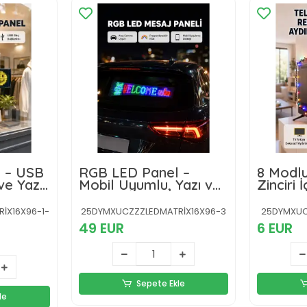
 – USB
RGB LED Panel –
8 Modlu
 ve Yazı
Mobil Uyumlu, Yazı ve
Zinciri
lı Ekran
GIF Destekli, USB
Dekorat
Bağlantılı Dekoratif
Yeni Nes
İX16X96-1-
25DYMXUCZZZLEDMATRİX16X96-3
25DYMXUCZ
Ekran
49 EUR
6 EUR
Sepete Ekle
le