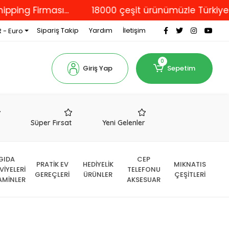
Firması...
18000 çeşit ürünümüzle Türkiye'nin dör
Sipariş Takip
Yardım
İletişim
 - Euro
0
Giriş Yap
Sepetim
r
Süper Fırsat
Yeni Gelenler
GIDA
CEP
PRATİK EV
HEDİYELİK
MIKNATIS
VİYELERİ
TELEFONU
GEREÇLERİ
ÜRÜNLER
ÇEŞİTLERİ
AMİNLER
AKSESUAR