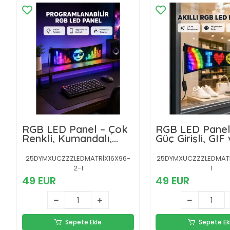
RGB LED Panel – Çok
RGB LED Panel
Renkli, Kumandalı,
Güç Girişli, GIF
USB Bağlantılı Yazı ve
Gösterimli Akıl
GIF Gösterimli Akıllı
25DYMXUCZZZLEDMATRİX16X96-
25DYMXUCZZZLEDMATR
Lamba
2-1
1
49 EUR
49 EUR
Sepete Ekle
Sepete Ek