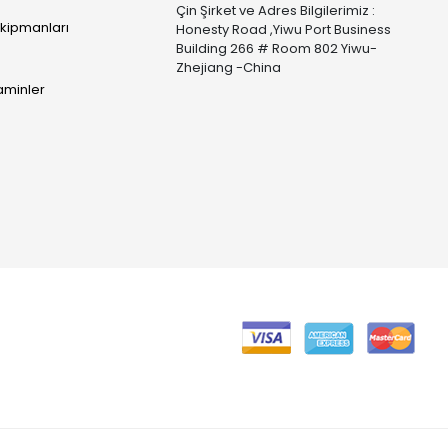
Çin Şirket ve Adres Bilgilerimiz :
Ekipmanları
Honesty Road ,Yiwu Port Business
Building 266 # Room 802 Yiwu-
Zhejiang -China
taminler