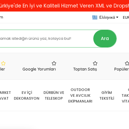
En İyi ve Kaliteli Hizmet Veren XML ve Dropshipping 
om
Ελληνικά
EUR
Ara
nler
Google Yorumları
Toptan Satış
Popüle
OUTDOOR
ARKET
EV İÇİ
DÜRBÜN VE
GİYİM
VE AVCILIK
TAK
AVAT
DEKORASYON
TELESKOP
TEKSTİLİ
EKİPMANLARI
VİT