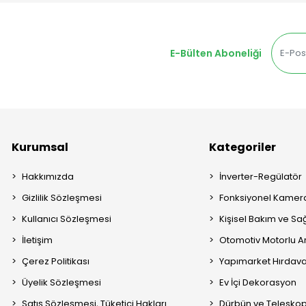
E-Bülten Aboneliği
Kurumsal
Kategoriler
Hakkımızda
İnverter-Regülatör
Gizlilik Sözleşmesi
Fonksiyonel Kamera
Kullanıcı Sözleşmesi
Kişisel Bakım ve Sağ
İletişim
Otomotiv Motorlu A
Çerez Politikası
Yapımarket Hırdava
Üyelik Sözleşmesi
Ev İçi Dekorasyon
Satış Sözleşmesi, Tüketici Hakları
Dürbün ve Telesko