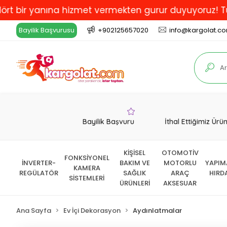
 yanına hizmet vermekten gurur duyuyoruz! Türkiye'de 
Bayilik Başvurusu
+902125657020
info@kargolat.c
Bayilik Başvuru
İthal Ettiğimiz Ürü
KİŞİSEL
OTOMOTİV
FONKSİYONEL
İNVERTER-
BAKIM VE
MOTORLU
YAPIM
KAMERA
REGÜLATÖR
SAĞLIK
ARAÇ
HIRD
SİSTEMLERİ
ÜRÜNLERİ
AKSESUAR
Ana Sayfa
Ev İçi Dekorasyon
Aydınlatmalar