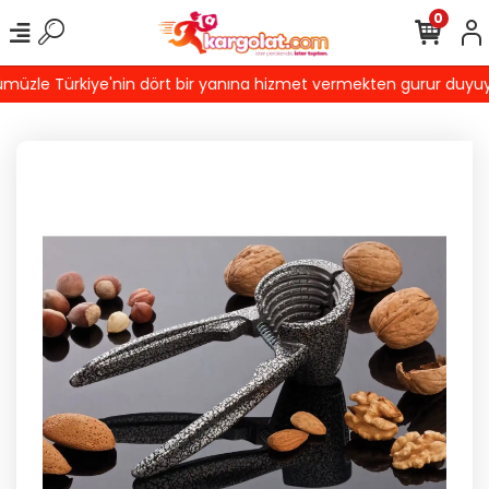
0
üzle Türkiye'nin dört bir yanına hizmet vermekten gurur duyuyoruz