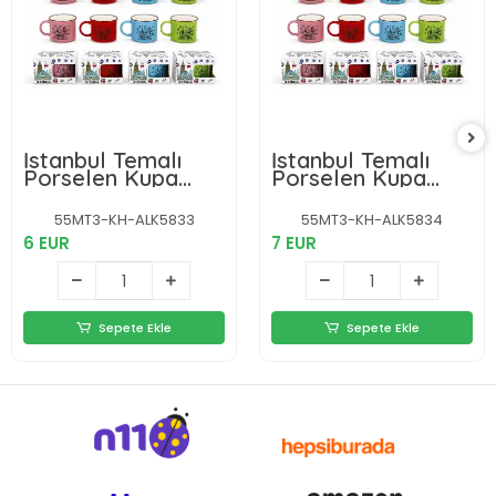
İstanbul Temalı
İstanbul Temalı
Porselen Kupa
Porselen Kupa
Bardak Alk5833
Bardak Alk5834
55MT3-KH-ALK5833
55MT3-KH-ALK5834
6 EUR
7 EUR
Sepete Ekle
Sepete Ekle