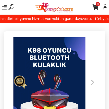
0
n dört bir yanına hizmet vermekten gurur duyuyoruz! Türkiye'de E