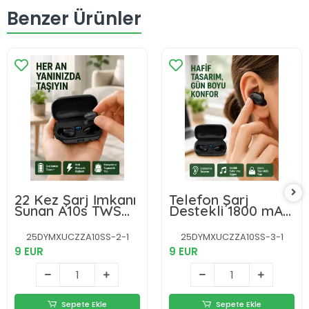
Benzer Ürünler
22 Kez Şarj İmkanı
Telefon Şarj
Sunan A10s TWS
Destekli 1800 mAh
Bluetooth Stereo
A10s TWS
Kulaklık Yeni Nesil
Kablosuz Kulak İçi
25DYMXUCZZA10SS-2-1
25DYMXUCZZA10SS-3-1
Kulaklık Yeni Nesil
9 EUR
9 EUR
Sepete Ekle
Sepete Ekle