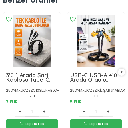
Benzer Ürünler
3’ü 1 Arada Şarj
USB-C USB-A 4’ü 1
Kablosu Type-C
Arada Örgülü
iOS Android
Kablo 65W Hızlı
Uyumlu Hızlı ve
Şarj Metal Uç
25DYMXUCZZZC103LÜKABLO-
25DYMXUCZZZİKİLİŞARJKABLOS
Güvenli Şarj
Dayanıklı
2-1
1-1
7 EUR
5 EUR
Sepete Ekle
Sepete Ekle