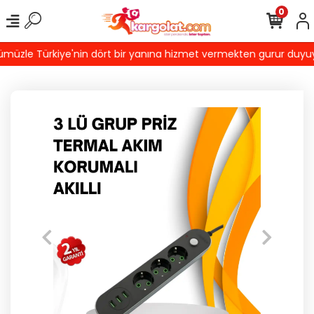
0
üzle Türkiye'nin dört bir yanına hizmet vermekten gurur duyuyoruz