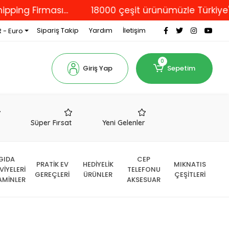
rması...
18000 çeşit ürünümüzle Türkiye'nin dört 
Sipariş Takip
Yardım
İletişim
 - Euro
0
Giriş Yap
Sepetim
r
Süper Fırsat
Yeni Gelenler
GIDA
CEP
PRATİK EV
HEDİYELİK
MIKNATIS
VİYELERİ
TELEFONU
GEREÇLERİ
ÜRÜNLER
ÇEŞİTLERİ
AMİNLER
AKSESUAR