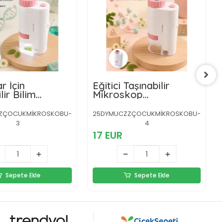
r İçin
Eğitici Taşınabilir
lir Bilim
Mikroskop
kobu 80X-200X
Ayarlanabilir Focus,
e ve LED
LED Işık ve 80X-200X
ZÇOCUKMİKROSKOBU-
25DYMUCZZÇOCUKMİKROSKOBU-
atma
Yakınlaştırma
3
4
17 EUR
Sepete Ekle
Sepete Ekle