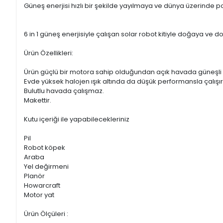
Güneş enerjisi hızlı bir şekilde yayılmaya ve dünya üzerinde 
6 in 1 güneş enerjisiyle çalışan solar robot kitiyle doğaya ve do
Ürün Özellikleri:
Ürün güçlü bir motora sahip olduğundan açık havada güneşli b
Evde yüksek halojen ışık altında da düşük performansla çalışır
Bulutlu havada çalışmaz.
Makettir.
Kutu içeriği ile yapabilecekleriniz
Pil
Robot köpek
Araba
Yel değirmeni
Planör
Howarcraft
Motor yat
Ürün Ölçüleri :