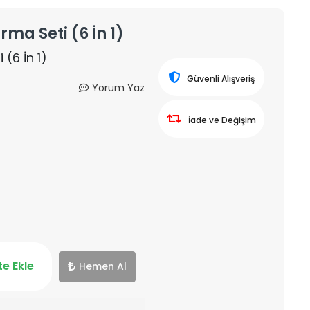
rma Seti (6 İn 1)
 (6 İn 1)
Güvenli Alışveriş
Yorum Yaz
İade ve Değişim
e Ekle
Hemen Al