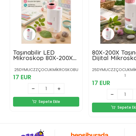
Taşınabilir LED
80X-200X Taşına
Mikroskop 80X-200X
Dijital Mikroskop 
Büyütmeli Çocuklar
Işıklı Çocuk Eğ
İçin Eğitici Bilim
Mikroskobu
25DYMUCZZÇOCUKMİKROSKOBU
25DYMUCZZÇOCUKMİ
Mikroskobu
1
17 EUR
17 EUR
Sepete Ekle
Sepete Ek