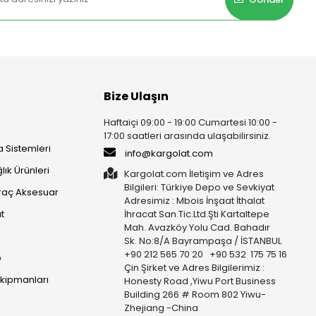
Bize Ulaşın
Haftaiçi 09:00 - 19:00 Cumartesi 10:00 -
17:00 saatleri arasında ulaşabilirsiniz.
 Sistemleri
info@kargolat.com
lık Ürünleri
Kargolat.com İletişim ve Adres
Bilgileri: Türkiye Depo ve Sevkiyat
raç Aksesuar
Adresimiz : Mbois İnşaat İthalat
t
İhracat San.Tic.Ltd.Şti Kartaltepe
Mah. Avazköy Yolu Cad. Bahadır
Sk. No:8/A Bayrampaşa / İSTANBUL
+90 212 565 70 20 +90 532 175 75 16
p
Çin Şirket ve Adres Bilgilerimiz :
Ekipmanları
Honesty Road ,Yiwu Port Business
Building 266 # Room 802 Yiwu-
Zhejiang -China