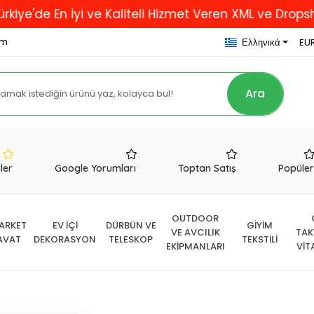
n İyi ve Kaliteli Hizmet Veren XML ve Dropshipping Fi
om
Ελληνικά
EUR
Ara
nler
Google Yorumları
Toptan Satış
Popüle
OUTDOOR
ARKET
EV İÇİ
DÜRBÜN VE
GİYİM
VE AVCILIK
TAK
AVAT
DEKORASYON
TELESKOP
TEKSTİLİ
EKİPMANLARI
VİT