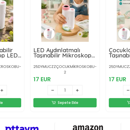
bilir
LED Aydınlatmalı
Çocukla
LED
Taşınabilir Mikroskop
Taşınabi
itim
80X-200X Ayarlanabilir
Mikros
Büyütme Özellikli
Büyütm
KROSKOBU-
25DYMUCZZÇOCUKMİKROSKOBU-
25DYMUCZ
Aydınl
2
17 EUR
17 EUR
le
Sepete Ekle