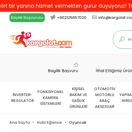
anına hizmet vermekten gurur duyuyoruz! Türkiye'de E
Bayilik Başvurusu
+902125657020
info@kargolat.c
Bayilik Başvuru
İthal Ettiğimiz Ürü
KİŞİSEL
OTOMOTİV
FONKSİYONEL
İNVERTER-
BAKIM VE
MOTORLU
YAPIM
KAMERA
REGÜLATÖR
SAĞLIK
ARAÇ
HIRD
SİSTEMLERİ
ÜRÜNLERİ
AKSESUAR
Ana Sayfa
Hobi Eğlence
Oyuncak