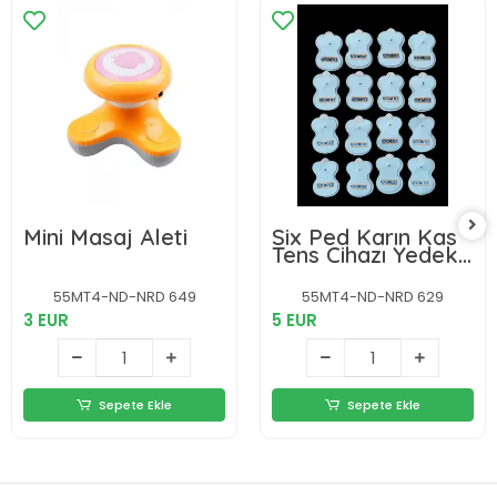
Mini Masaj Aleti
Six Ped Karın Kas
Tens Cihazı Yedek
Pedi 16 Ped
55MT4-ND-NRD 649
55MT4-ND-NRD 629
3 EUR
5 EUR
Sepete Ekle
Sepete Ekle