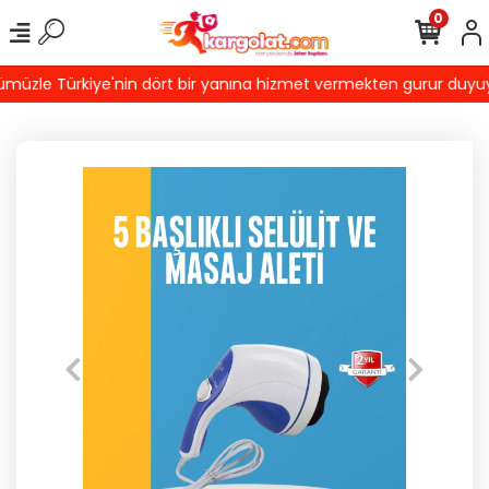
0
üzle Türkiye'nin dört bir yanına hizmet vermekten gurur duyuyoruz