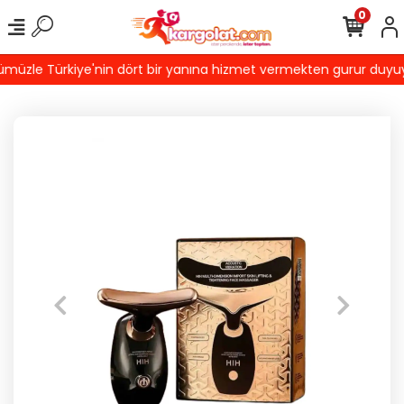
0
üzle Türkiye'nin dört bir yanına hizmet vermekten gurur duyuyoruz