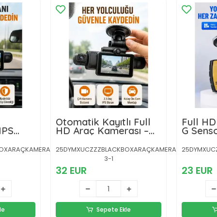
Otomatik Kayıtlı Full
Full HD
IPS
HD Araç Kamerası –
G Sens
Döngüsel Kayıt ve
Görüşl
rası
Hareket Algılama
OXARAÇKAMERASI-
25DYMXUCZZZBLACKBOXARAÇKAMERASI-
25DYMXUC
3-1
32 EUR
23 EUR
le
Sepete Ekle