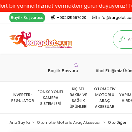
 yanına hizmet vermekten gurur duyuyoruz! Türkiye'de 
Bayilik Başvurusu
+902125657020
info@kargolat.c
Bayilik Başvuru
İthal Ettiğimiz Ürü
KİŞİSEL
OTOMOTİV
FONKSİYONEL
İNVERTER-
BAKIM VE
MOTORLU
YAPIM
KAMERA
REGÜLATÖR
SAĞLIK
ARAÇ
HIRD
SİSTEMLERİ
ÜRÜNLERİ
AKSESUAR
Ana Sayfa
Otomotiv Motorlu Araç Aksesuar
Oto Diğer