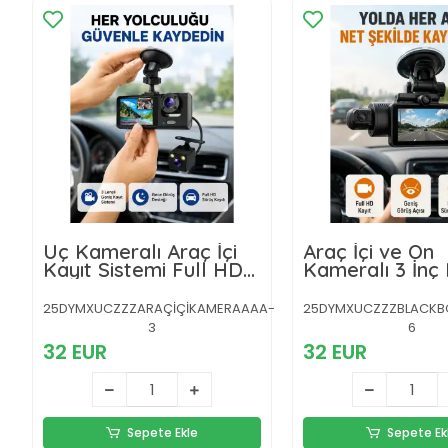
Üç Kameralı Araç İçi
Araç İçi ve Ön
Kayıt Sistemi Full HD
Kameralı 3 İnç 
Gece Görüşlü ve G-
Ekranlı Full HD
Sensör Destekli
Güvenlik Kame
25DYMXUCZZZARAÇİÇİKAMERAAAA-
25DYMXUCZZZBLACKB
3
6
32 EUR
32 EUR
Sepete Ekle
Sepete Ek