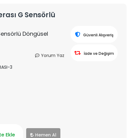
erası G Sensörlü
Sensörlü Döngüsel
Güvenli Alışveriş
İade ve Değişim
Yorum Yaz
ASI-3
e Ekle
Hemen Al