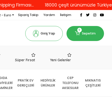
irması...
18000 çeşit ürünümüzle Türkiye'nin dör
Sipariş Takip
Yardım
İletişim
 - Euro
0
Giriş Yap
Sepetim
r
Süper Fırsat
Yeni Gelenler
GIDA
CEP
PRATİK EV
HEDİYELİK
MIKNATIS
VİYELERİ
TELEFONU
GEREÇLERİ
ÜRÜNLER
ÇEŞİTLERİ
AMİNLER
AKSESUAR