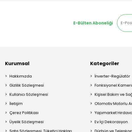
E-Bülten Aboneliği
Kurumsal
Kategoriler
Hakkımızda
İnverter-Regülatör
Gizlilik Sözleşmesi
Fonksiyonel Kamera
Kullanıcı Sözleşmesi
Kişisel Bakım ve Sağ
İletişim
Otomotiv Motorlu A
Çerez Politikası
Yapımarket Hırdava
Üyelik Sözleşmesi
Ev İçi Dekorasyon
Satış Sözleşmesi, Tüketici Hakları
Dürbün ve Telesko