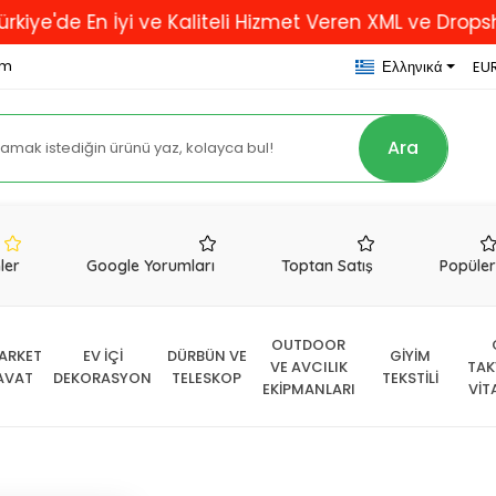
En İyi ve Kaliteli Hizmet Veren XML ve Dropshipping F
om
Ελληνικά
EUR
Ara
nler
Google Yorumları
Toptan Satış
Popüle
OUTDOOR
ARKET
EV İÇİ
DÜRBÜN VE
GİYİM
VE AVCILIK
TAK
AVAT
DEKORASYON
TELESKOP
TEKSTİLİ
EKİPMANLARI
VİT