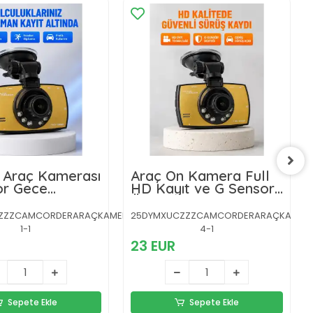
 Araç Kamerası
Araç Ön Kamera Full
or Gece
HD Kayıt ve G Sensor
ü Dash Cam
Özellikli
ZZZCAMCORDERARAÇKAMERA-
25DYMXUCZZZCAMCORDERARAÇKAMER
1-1
4-1
23 EUR
Sepete Ekle
Sepete Ekle