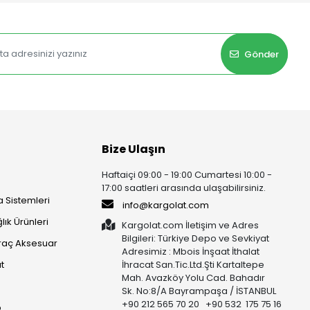
Gönder
Bize Ulaşın
Haftaiçi 09:00 - 19:00 Cumartesi 10:00 -
17:00 saatleri arasında ulaşabilirsiniz.
 Sistemleri
info@kargolat.com
lık Ürünleri
Kargolat.com İletişim ve Adres
Bilgileri: Türkiye Depo ve Sevkiyat
raç Aksesuar
Adresimiz : Mbois İnşaat İthalat
t
İhracat San.Tic.Ltd.Şti Kartaltepe
Mah. Avazköy Yolu Cad. Bahadır
Sk. No:8/A Bayrampaşa / İSTANBUL
+90 212 565 70 20 +90 532 175 75 16
p