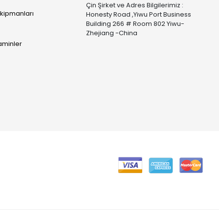
Çin Şirket ve Adres Bilgilerimiz :
Ekipmanları
Honesty Road ,Yiwu Port Business
Building 266 # Room 802 Yiwu-
Zhejiang -China
taminler