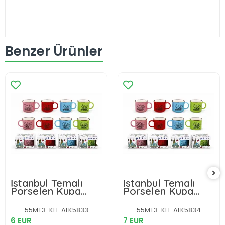
Benzer Ürünler
İstanbul Temalı
İstanbul Temalı
Porselen Kupa
Porselen Kupa
Bardak Alk5833
Bardak Alk5834
55MT3-KH-ALK5833
55MT3-KH-ALK5834
6 EUR
7 EUR