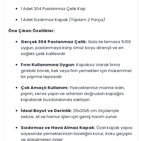
1 Adet 304 Paslanmaz Çelik Kap
1 Adet Sızdırmaz Kapak
(Toplam 2 Parça)
Öne Çıkan Özellikler:
Gerçek 304 Paslanmaz Çelik:
Gıda ile temasa %100
uygun, paslanmaya karşı ömür boyu dirençli ve en
sağlıklı çelik kalitesidir.
Fırın Kullanımına Uygun:
Kapaksız olarak fırına
girebilir börek, kek veya fırın yemekleri için mükemmel
bir pişirme tepsisidir.
Çok Amaçlı Kullanım:
Yiyeceklerinizi marine edin,
pişirin, servis yapın ve artanları doğrudan kapağını
kapatarak buzdolabında saklayın.
İdeal Boyut ve Derinlik:
25x20x5 cm ölçüleriyle
sebze, et ve hamur işleri için geniş hacim sunar.
Sızdırmaz ve Hava Almaz Kapak:
Özel kapak yapısı
sayesinde yemeklerinizin tazeliğini korur, koku geçişini
ve dökülmeleri önler.