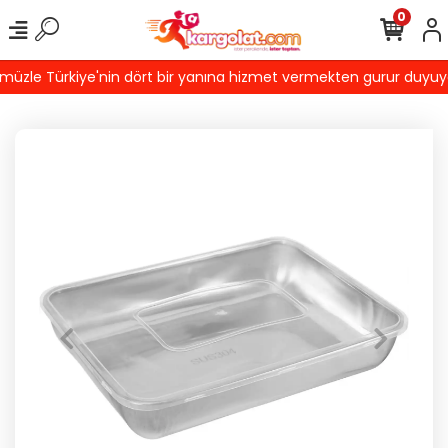
0
zle Türkiye'nin dört bir yanına hizmet vermekten gurur duyuyoruz!