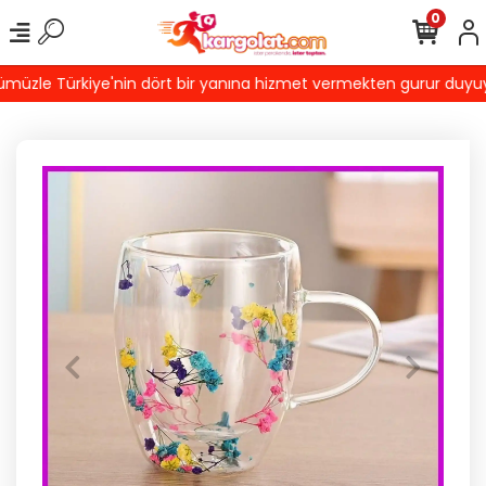
0
üzle Türkiye'nin dört bir yanına hizmet vermekten gurur duyuyoruz