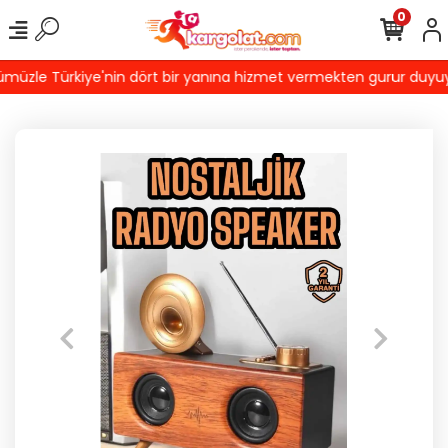
0
üzle Türkiye'nin dört bir yanına hizmet vermekten gurur duyuyoruz