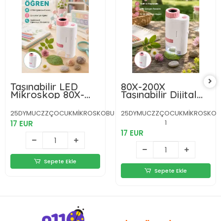
Taşınabilir LED
80X-200X
Mikroskop 80X-
Taşınabilir Dijital
200X Büyütmeli
Mikroskop LED
Çocuklar İçin
Işıklı Çocuk Eğitim
25DYMUCZZÇOCUKMİKROSKOBU
25DYMUCZZÇOCUKMİKROSKOB
Eğitici Bilim
Mikroskobu
1
17 EUR
Mikroskobu
17 EUR
Sepete Ekle
Sepete Ekle