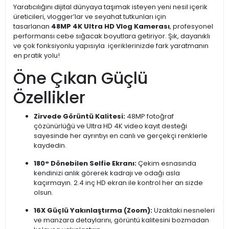
Yaratıcılığını dijital dünyaya taşımak isteyen yeni nesil içerik
üreticileri, vlogger’lar ve seyahat tutkunları için
tasarlanan
48MP 4K Ultra HD Vlog Kamerası
, profesyonel
performansı cebe sığacak boyutlara getiriyor. Şık, dayanıklı
ve çok fonksiyonlu yapısıyla içeriklerinizde fark yaratmanın
en pratik yolu!
Öne Çıkan Güçlü
Özellikler
Zirvede Görüntü Kalitesi:
48MP fotoğraf
çözünürlüğü ve Ultra HD 4K video kayıt desteği
sayesinde her ayrıntıyı en canlı ve gerçekçi renklerle
kaydedin.
180° Dönebilen Selfie Ekranı:
Çekim esnasında
kendinizi anlık görerek kadrajı ve odağı asla
kaçırmayın. 2.4 inç HD ekran ile kontrol her an sizde
olsun.
16X Güçlü Yakınlaştırma (Zoom):
Uzaktaki nesneleri
ve manzara detaylarını, görüntü kalitesini bozmadan