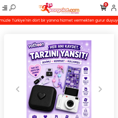
0
zle Türkiye'nin dört bir yanına hizmet vermekten gurur duyuyoruz!