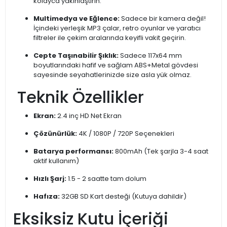
kolayca yakınlaştırın.
Multimedya ve Eğlence:
Sadece bir kamera değil!
İçindeki yerleşik MP3 çalar, retro oyunlar ve yaratıcı
filtreler ile çekim aralarında keyifli vakit geçirin.
Cepte Taşınabilir Şıklık:
Sadece 117x64 mm
boyutlarındaki hafif ve sağlam ABS+Metal gövdesi
sayesinde seyahatlerinizde size asla yük olmaz.
Teknik Özellikler
Ekran:
2.4 inç HD Net Ekran
Çözünürlük:
4K / 1080P / 720P Seçenekleri
Batarya performansı:
800mAh (Tek şarjla 3-4 saat
aktif kullanım)
Hızlı Şarj:
1.5 - 2 saatte tam dolum
Hafıza:
32GB SD Kart desteği (Kutuya dahildir)
Eksiksiz Kutu İçeriği