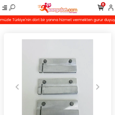
0
zle Türkiye'nin dört bir yanına hizmet vermekten gurur duyuyoruz