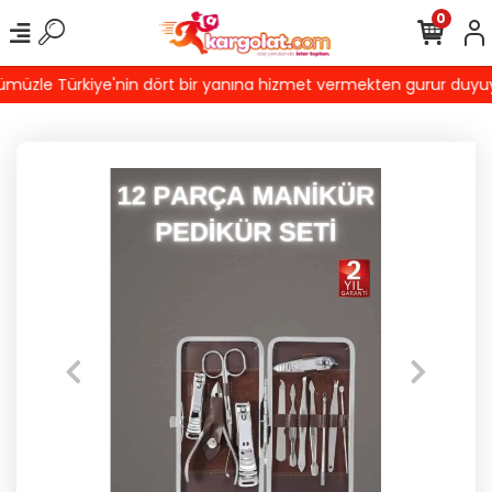
0
üzle Türkiye'nin dört bir yanına hizmet vermekten gurur duyuyoruz