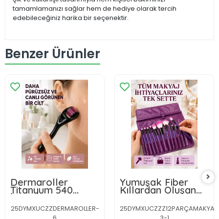
tamamlamanızı sağlar hem de hediye olarak tercih
edebileceğiniz harika bir seçenektir.
Benzer Ürünler
Dermaroller
Yumuşak Fiber
Titanyum 540
Kıllardan Oluşan
İğneli 1 mm Cilt
12'li Makyaj Fırçası
Yenileme ve Anti
Seti Göz Farı Allık
25DYMXUCZZDERMAROLLER-
25DYMXUCZZZ12PARÇAMAKYAJFIR
Aging Etkisi
ve Kontür İçin
6
3-1