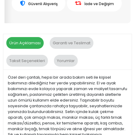
Güvenli Alışveriş
İade ve Değişim
Ürün Açıklaması
Garanti ve Teslimat
Taksit Seçenekleri
Yorumlar
Özel deri çantalı, hepsi bir arada bakım seti ile kişisel
bakımınızı dilediğiniz her yerde yapabilirsiniz. El ve ayak
bakımınızı evde kolayca yaparak zaman ve maliyet tasarrufu
sağlarken, paslanmaz çelikten üretilmiş dayanıklı aletlerle
uzun ömürlü kullanım elde edersiniz. Taşınabilir boyutu
sayesinde çantanızda rahatça taşıyabilir, seyahatlerinizde
yanınızda bulundurabilirsiniz. Setin içinde kulak çekme
aparatı, çok amaçlı makas, manikür makası, üç farklı tırnak
makası/düzeltici, pense, kir temizleme aparatı, kaş cımbızı,
manikür bıçağı, tırnak törpüsü ve akne iğnesi yer almaktadır.
Şık ve kullanışlı tasarımıyla hem kişisel bakımınızı