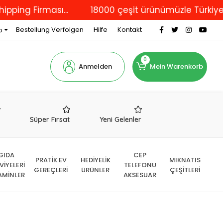
 Firması...
18000 çeşit ürünümüzle Türkiye'nin dö
Bestellung Verfolgen
Hilfe
Kontakt
o
0
Anmelden
Mein Warenkorb
r
Süper Fırsat
Yeni Gelenler
GIDA
CEP
PRATİK EV
HEDİYELİK
MIKNATIS
VİYELERİ
TELEFONU
GEREÇLERİ
ÜRÜNLER
ÇEŞİTLERİ
AMİNLER
AKSESUAR