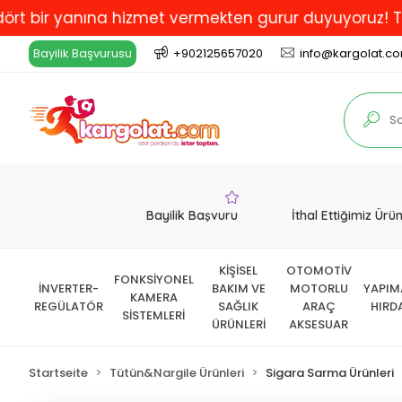
r yanına hizmet vermekten gurur duyuyoruz! Türkiye'de
Bayilik Başvurusu
+902125657020
info@kargolat.c
Bayilik Başvuru
İthal Ettiğimiz Ürü
KİŞİSEL
OTOMOTİV
FONKSİYONEL
İNVERTER-
BAKIM VE
MOTORLU
YAPIM
KAMERA
REGÜLATÖR
SAĞLIK
ARAÇ
HIRD
SİSTEMLERİ
ÜRÜNLERİ
AKSESUAR
Startseite
Tütün&Nargile Ürünleri
Sigara Sarma Ürünleri