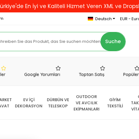
 En İyi ve Kaliteli Hizmet Veren XML ve Dropshipping
om
Deutsch
EUR - Eur
Suche
nler
Google Yorumları
Toptan Satış
Popüle
OUTDOOR
ARKET
EV İÇİ
DÜRBÜN VE
GİYİM
VE AVCILIK
TAK
AVAT
DEKORASYON
TELESKOP
TEKSTİLİ
EKİPMANLARI
VİT