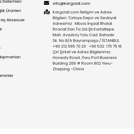
 Sistemleri
info@kargolat.com
lık Ürünleri
Kargolat.com İletişim ve Adres
Bilgileri: Türkiye Depo ve Sevkiyat
raç Aksesuar
Adresimiz : Mbois İnşaat İthalat
t
İhracat San.Tic.Ltd.Şti Kartaltepe
Mah. Avazköy Yolu Cad. Bahadır
Sk. No:8/A Bayrampaşa / İSTANBUL
+90 212 565 70 20 +90 532 175 75 16
p
Çin Şirket ve Adres Bilgilerimiz :
Ekipmanları
Honesty Road ,Yiwu Port Business
Building 266 # Room 802 Yiwu-
Zhejiang -China
taminler