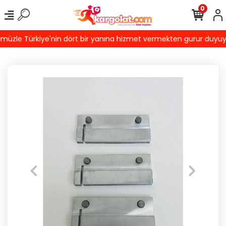
0
zle Türkiye'nin dört bir yanına hizmet vermekten gurur duyuyoruz