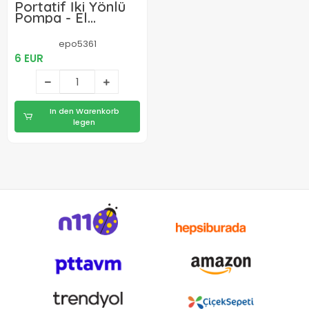
Portatif İki Yönlü
Pompa - El
Pompası - Şişirme
Boşaltama
epo5361
Pompası
6 EUR
In den Warenkorb
legen