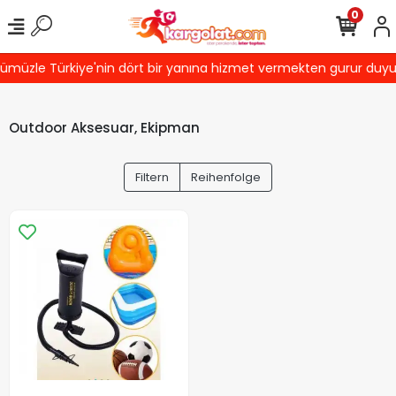
0
müzle Türkiye'nin dört bir yanına hizmet vermekten gurur duyuyor
Outdoor Aksesuar, Ekipman
Filtern
Reihenfolge