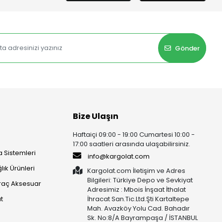
Gönder
Bize Ulaşın
Haftaiçi 09:00 - 19:00 Cumartesi 10:00 -
17:00 saatleri arasında ulaşabilirsiniz.
 Sistemleri
info@kargolat.com
lık Ürünleri
Kargolat.com İletişim ve Adres
Bilgileri: Türkiye Depo ve Sevkiyat
raç Aksesuar
Adresimiz : Mbois İnşaat İthalat
t
İhracat San.Tic.Ltd.Şti Kartaltepe
Mah. Avazköy Yolu Cad. Bahadır
Sk. No:8/A Bayrampaşa / İSTANBUL