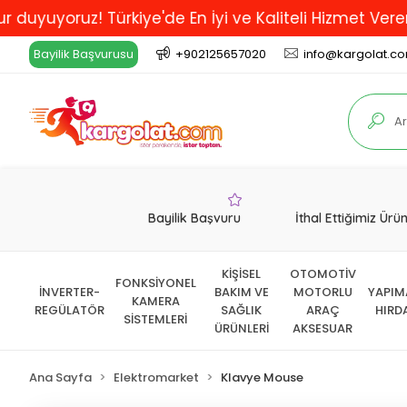
ruz! Türkiye'de En İyi ve Kaliteli Hizmet Veren XML v
Bayilik Başvurusu
+902125657020
info@kargolat.c
Bayilik Başvuru
İthal Ettiğimiz Ürü
KİŞİSEL
OTOMOTİV
FONKSİYONEL
İNVERTER-
BAKIM VE
MOTORLU
YAPIM
KAMERA
REGÜLATÖR
SAĞLIK
ARAÇ
HIRD
SİSTEMLERİ
ÜRÜNLERİ
AKSESUAR
Ana Sayfa
Elektromarket
Klavye Mouse