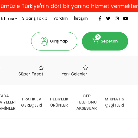
 Türkiye'nin dört bir yanına hizmet vermekten gurur d
Sipariş Takip
Yardım
İletişim
k Lirası
0
Giriş Yap
Sepetim
r
Süper Fırsat
Yeni Gelenler
GIDA
CEP
PRATİK EV
HEDİYELİK
MIKNATIS
VİYELERİ
TELEFONU
GEREÇLERİ
ÜRÜNLER
ÇEŞİTLERİ
AMİNLER
AKSESUAR