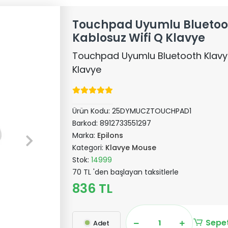
Touchpad Uyumlu Bluetoot
Kablosuz Wifi Q Klavye
Touchpad Uyumlu Bluetooth Klavye
Klavye
Ürün Kodu:
25DYMUCZTOUCHPAD1
Barkod:
8912733551297
Marka:
Epilons
Kategori:
Klavye Mouse
Stok:
14999
70 TL 'den başlayan taksitlerle
836 TL
Sepet
Adet