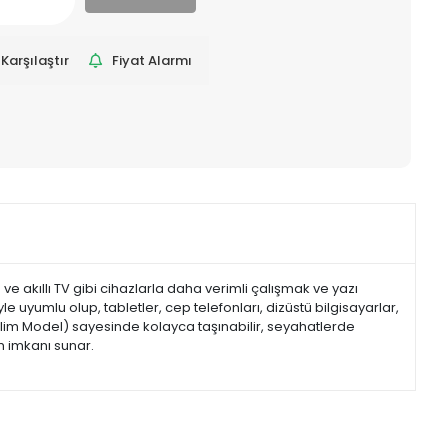
Karşılaştır
Fiyat Alarmı
p ve akıllı TV gibi cihazlarla daha verimli çalışmak ve yazı
 uyumlu olup, tabletler, cep telefonları, dizüstü bilgisayarlar,
 (Slim Model) sayesinde kolayca taşınabilir, seyahatlerde
m imkanı sunar.