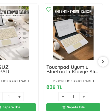
SUZ
Touchpad Uyumlu
PAD
Bluetooth Klavye Slim
Kablosuz Wifi Q
Klavye
UUCZTOUCHPAD-1
25DYMUUCZTOUCHPAD1-1
836 TL
Sepete Ekle
Sepete Ekle