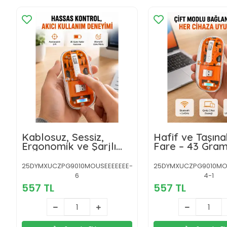
Kablosuz, Sessiz,
Hafif ve Taşınab
Ergonomik ve Şarjlı
Fare – 43 Gram
Fare - Gelişmiş Çoklu
Otomatik Uyku
Cihaz Desteği Yeni
Yeni Nesil
25DYMXUCZPG9010MOUSEEEEEEE-
25DYMXUCZPG9010MO
Nesil
6
4-1
557 TL
557 TL