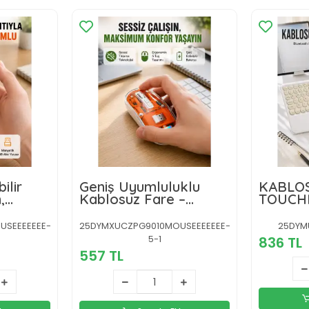
ilir
Geniş Uyumluluklu
KABLO
,
Kablosuz Fare –
TOUCH
 Modlu
Windows, Mac, Linux
Destekli Yeni Nesil
USEEEEEEE-
25DYMXUCZPG9010MOUSEEEEEEE-
25DYM
5-1
836 TL
557 TL