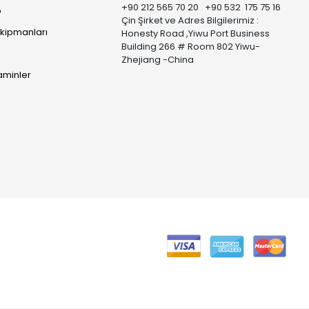
+90 212 565 70 20 +90 532 175 75 16
p
Çin Şirket ve Adres Bilgilerimiz :
Ekipmanları
Honesty Road ,Yiwu Port Business
Building 266 # Room 802 Yiwu-
Zhejiang -China
taminler