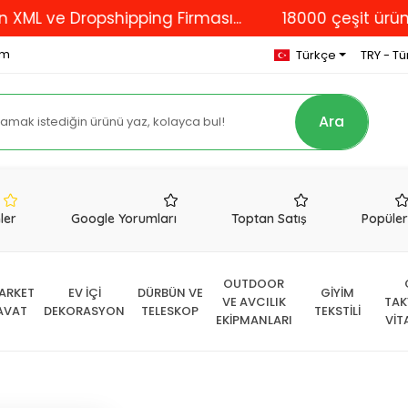
e Dropshipping Firması...
18000 çeşit ürünümüzle
om
Türkçe
TRY - Tür
Ara
nler
Google Yorumları
Toptan Satış
Popüle
OUTDOOR
ARKET
EV İÇİ
DÜRBÜN VE
GİYİM
VE AVCILIK
TAK
AVAT
DEKORASYON
TELESKOP
TEKSTİLİ
EKİPMANLARI
VİT