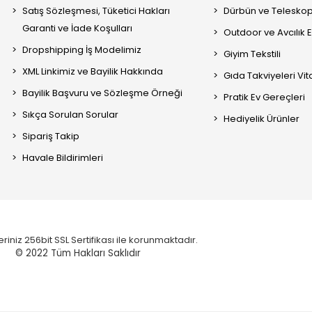
Satış Sözleşmesi, Tüketici Hakları
Dürbün ve Telesko
Garanti ve İade Koşulları
Outdoor ve Avcılık 
Dropshipping İş Modelimiz
Giyim Tekstili
XML Linkimiz ve Bayilik Hakkında
Gıda Takviyeleri Vi
Bayilik Başvuru ve Sözleşme Örneği
Pratik Ev Gereçleri
Sıkça Sorulan Sorular
Hediyelik Ürünler
Sipariş Takip
Havale Bildirimleri
eriniz 256bit SSL Sertifikası ile korunmaktadır.
© 2022
Tüm Hakları Saklıdır