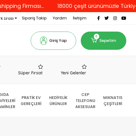
ng Firması...
18000 çeşit ürünümüzle Türkiye'nin 
Sipariş Takip
Yardım
İletişim
k Lirası
0
Giriş Yap
Sepetim
r
Süper Fırsat
Yeni Gelenler
GIDA
CEP
PRATİK EV
HEDİYELİK
MIKNATIS
VİYELERİ
TELEFONU
GEREÇLERİ
ÜRÜNLER
ÇEŞİTLERİ
AMİNLER
AKSESUAR