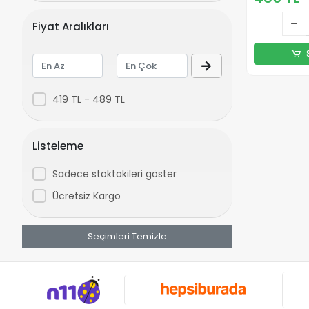
Bayan Jean
Fiyat Aralıkları
Bayan Tayt
Bayan Etek
-
Bayan Tulum
Bayan Alt Üst Takım
419 TL - 489 TL
Bayan Şort
Bayan Mont
Listeleme
Bayan Ceket
Bayan Hırka
Sadece stoktakileri göster
Bayan Yelek
Ücretsiz Kargo
İç Giyim
Seçimleri Temizle