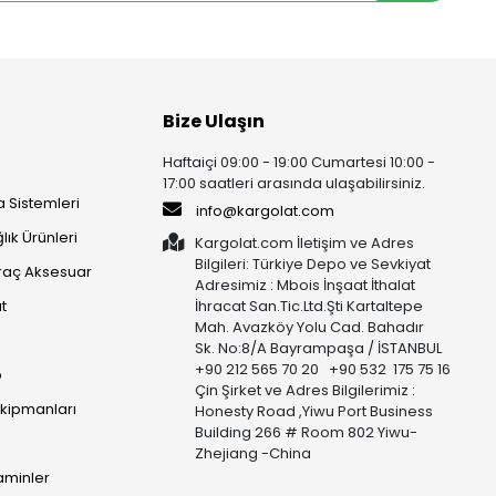
Bize Ulaşın
Haftaiçi 09:00 - 19:00 Cumartesi 10:00 -
17:00 saatleri arasında ulaşabilirsiniz.
 Sistemleri
info@kargolat.com
lık Ürünleri
Kargolat.com İletişim ve Adres
Bilgileri: Türkiye Depo ve Sevkiyat
raç Aksesuar
Adresimiz : Mbois İnşaat İthalat
t
İhracat San.Tic.Ltd.Şti Kartaltepe
Mah. Avazköy Yolu Cad. Bahadır
Sk. No:8/A Bayrampaşa / İSTANBUL
+90 212 565 70 20 +90 532 175 75 16
p
Çin Şirket ve Adres Bilgilerimiz :
Ekipmanları
Honesty Road ,Yiwu Port Business
Building 266 # Room 802 Yiwu-
Zhejiang -China
taminler