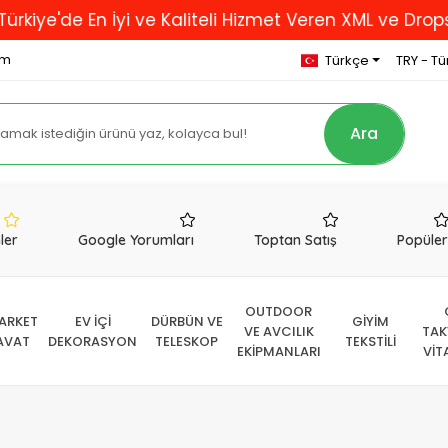
'de En İyi ve Kaliteli Hizmet Veren XML ve Dropshippi
om
Türkçe
TRY - Tür
Ara
nler
Google Yorumları
Toptan Satış
Popüle
OUTDOOR
ARKET
EV İÇİ
DÜRBÜN VE
GİYİM
VE AVCILIK
TAK
AVAT
DEKORASYON
TELESKOP
TEKSTİLİ
EKİPMANLARI
VİT