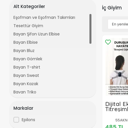
Alt Kategoriler
İç Giyim
Eşofman ve Eşofman Takımları
Tesettür Giyim
Bayan Şifon Uzun Elbise
Bayan Elbise
Bayan Bluz
Bayan Gömlek
Bayan T-shirt
Bayan Sweat
Bayan Kazak
Bayan Triko
Bayan Tunik
Dijital 
Markalar
Titreşim
Bayan Takım
Korsesi
Bayan Crop Top
Epilons
55AKN
Bayan Pantolon
485 TL