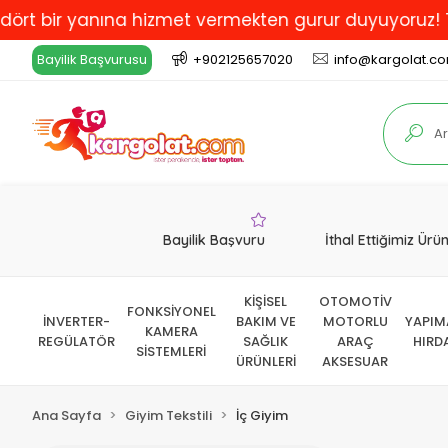
bir yanına hizmet vermekten gurur duyuyoruz! Türkiye
Bayilik Başvurusu
+902125657020
info@kargolat.c
Bayilik Başvuru
İthal Ettiğimiz Ürü
KİŞİSEL
OTOMOTİV
FONKSİYONEL
İNVERTER-
BAKIM VE
MOTORLU
YAPIM
KAMERA
REGÜLATÖR
SAĞLIK
ARAÇ
HIRD
SİSTEMLERİ
ÜRÜNLERİ
AKSESUAR
Ana Sayfa
Giyim Tekstili
İç Giyim