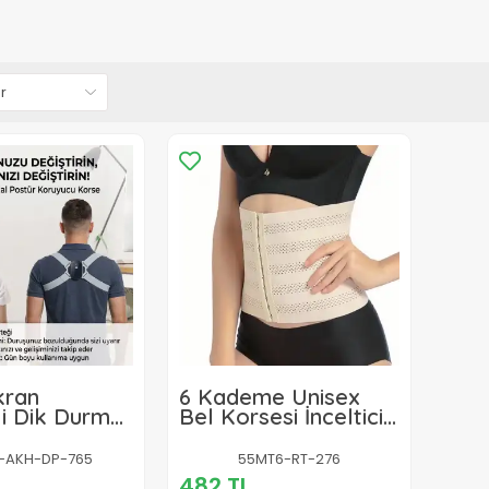
Ekran
6 Kademe Unisex
li Dik Durma
Bel Korsesi İnceltici
Vücut Şekillendirici
-AKH-DP-765
55MT6-RT-276
482 TL