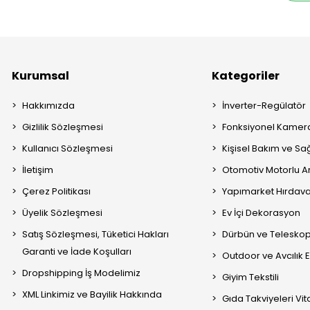
Kurumsal
Kategoriler
Hakkımızda
İnverter-Regülatör
Gizlilik Sözleşmesi
Fonksiyonel Kamera
Kullanıcı Sözleşmesi
Kişisel Bakım ve Sağ
İletişim
Otomotiv Motorlu A
Çerez Politikası
Yapımarket Hırdava
Üyelik Sözleşmesi
Ev İçi Dekorasyon
Satış Sözleşmesi, Tüketici Hakları
Dürbün ve Telesko
Garanti ve İade Koşulları
Outdoor ve Avcılık 
Dropshipping İş Modelimiz
Giyim Tekstili
XML Linkimiz ve Bayilik Hakkında
Gıda Takviyeleri Vi