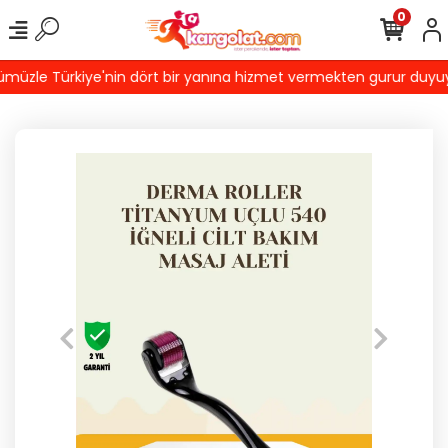
0
üzle Türkiye'nin dört bir yanına hizmet vermekten gurur duyuyoruz