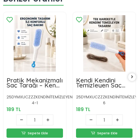
Pratik Mekanizmalı
Kendi Kendini
Saç Tarağı – Kendi
Temizleyen Saç
Kendini Temizler,
Tarağı – Anti-
Taşınabilir
Statik, Silikon
25DYMXUCZZZKENDİNİTEMİZLEYENTARAKKKK-
25DYMXUCZZZKENDİNİTEMİZLEY
Uçlu, ABS
4-1
6
Malzeme, 22x4 cm
189 TL
189 TL
Sepete Ekle
Sepete Ekle