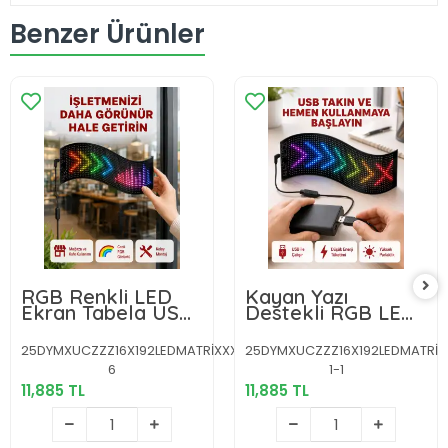
Benzer Ürünler
RGB Renkli LED
Kayan Yazı
Ekran Tabela USB
Destekli RGB LED
Bağlantılı ve
Reklam Paneli
Kayan Yazı
USB ile Kolay
25DYMXUCZZZ16X192LEDMATRİXXXXXXXXY-
25DYMXUCZZZ16X192LEDMATRİX
Destekli
Kurulumlu
6
1-1
11,885 TL
11,885 TL