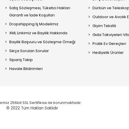
Satış Sözleşmesi, Tüketici Hakları
Dürbün ve Telesko
Garanti ve İade Koşulları
Outdoor ve Avcılık 
Dropshipping İş Modelimiz
Giyim Tekstili
XML Linkimiz ve Bayilik Hakkında
Gıda Takviyeleri Vi
Bayilik Başvuru ve Sözleşme Örneği
Pratik Ev Gereçleri
Sıkça Sorulan Sorular
Hediyelik Ürünler
Sipariş Takip
Havale Bildirimleri
eriniz 256bit SSL Sertifikası ile korunmaktadır.
© 2022
Tüm Hakları Saklıdır