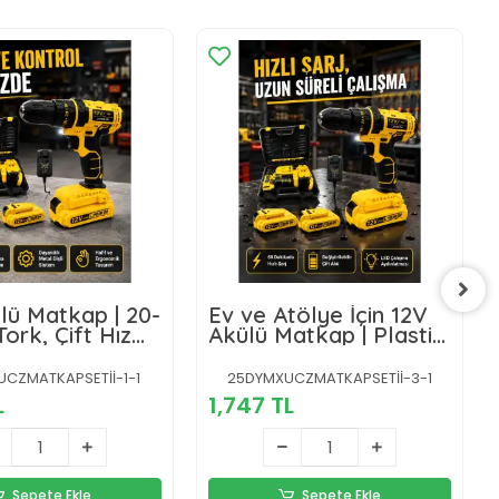
lü Matkap | 20-
Ev ve Atölye İçin 12V
ork, Çift Hız
Akülü Matkap | Plastik
e LED Işık
Mandren ve Metal
Şanzıman
CZMATKAPSETİİ-1-1
25DYMXUCZMATKAPSETİİ-3-1
L
1,747 TL
Sepete Ekle
Sepete Ekle