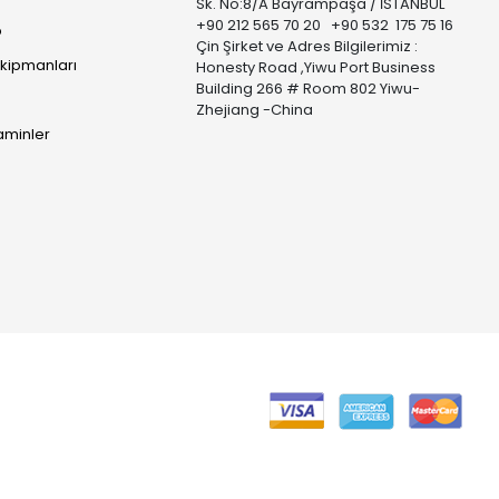
Sk. No:8/A Bayrampaşa / İSTANBUL
+90 212 565 70 20 +90 532 175 75 16
p
Çin Şirket ve Adres Bilgilerimiz :
Ekipmanları
Honesty Road ,Yiwu Port Business
Building 266 # Room 802 Yiwu-
Zhejiang -China
taminler