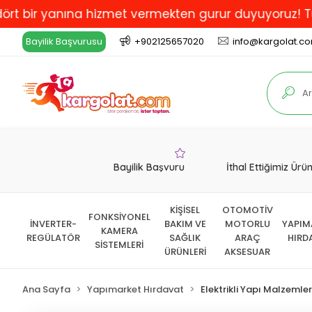
 yanına hizmet vermekten gurur duyuyoruz! Türkiye'de 
Bayilik Başvurusu
+902125657020
info@kargolat.c
Bayilik Başvuru
İthal Ettiğimiz Ürü
KİŞİSEL
OTOMOTİV
FONKSİYONEL
İNVERTER-
BAKIM VE
MOTORLU
YAPIM
KAMERA
REGÜLATÖR
SAĞLIK
ARAÇ
HIRD
SİSTEMLERİ
ÜRÜNLERİ
AKSESUAR
Ana Sayfa
Yapımarket Hırdavat
Elektrikli Yapı Malzemler