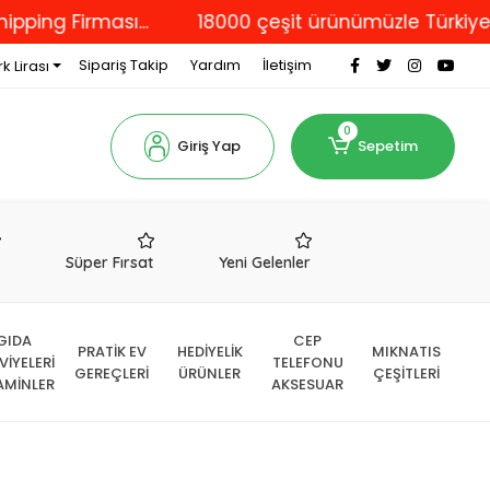
Firması...
18000 çeşit ürünümüzle Türkiye'nin dör
Sipariş Takip
Yardım
İletişim
k Lirası
0
Giriş Yap
Sepetim
r
Süper Fırsat
Yeni Gelenler
GIDA
CEP
PRATİK EV
HEDİYELİK
MIKNATIS
VİYELERİ
TELEFONU
GEREÇLERİ
ÜRÜNLER
ÇEŞİTLERİ
AMİNLER
AKSESUAR