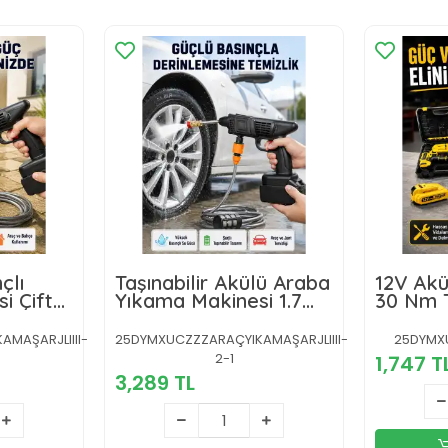
çlı
Taşınabilir Akülü Araba
12V Akü
i Çift
Yıkama Makinesi 1.7
30 Nm T
arj
MPa Basınçlı ve
Ayarı v
Ergonomik Tasarımlı
MAŞARJLIIII-
25DYMXUCZZZARAÇYIKAMAŞARJLIIII-
25DYMXU
2-1
1,747 T
3,289 TL