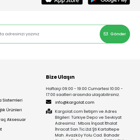
Gönder
Bize Ulaşın
Haftaiçi 09:00 - 19:00 Cumartesi 10:00 -
17:00 saatleri arasında ulaşabilirsiniz.
 Sistemleri
info@kargolat.com
lık Ürünleri
Kargolat.com İletişim ve Adres
Bilgileri: Türkiye Depo ve Sevkiyat
raç Aksesuar
Adresimiz : Mbois İnşaat İthalat
t
İhracat San.Tic.Ltd.Şti Kartaltepe
Mah. Avazköy Yolu Cad. Bahadır