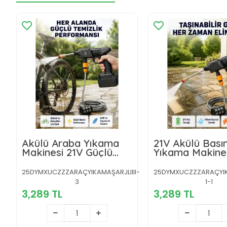
Akülü Araba Yıkama
21V Akülü Basın
Makinesi 21V Güçlü
Yıkama Makines
Basınçlı ve Çift Akülü
Akülü ve Hızlı Ş
Taşınabilir
Özellikli
25DYMXUCZZZARAÇYIKAMAŞARJLIIII-
25DYMXUCZZZARAÇYIKA
3
1-1
3,289 TL
3,289 TL