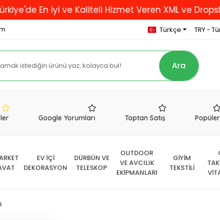
En İyi ve Kaliteli Hizmet Veren XML ve Dropshipping 
om
Türkçe
TRY - Tür
Ara
nler
Google Yorumları
Toptan Satış
Popüle
OUTDOOR
ARKET
EV İÇİ
DÜRBÜN VE
GİYİM
VE AVCILIK
TAK
AVAT
DEKORASYON
TELESKOP
TEKSTİLİ
EKİPMANLARI
VİT
i