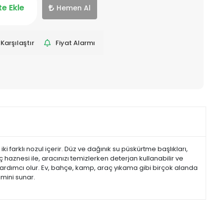
e Ekle
Hemen Al
Karşılaştır
Fiyat Alarmı
 farklı nozul içerir. Düz ve dağınık su püskürtme başlıkları,
 haznesi ile, aracınızı temizlerken deterjan kullanabilir ve
yardımcı olur. Ev, bahçe, kamp, araç yıkama gibi birçok alanda
yimini sunar.