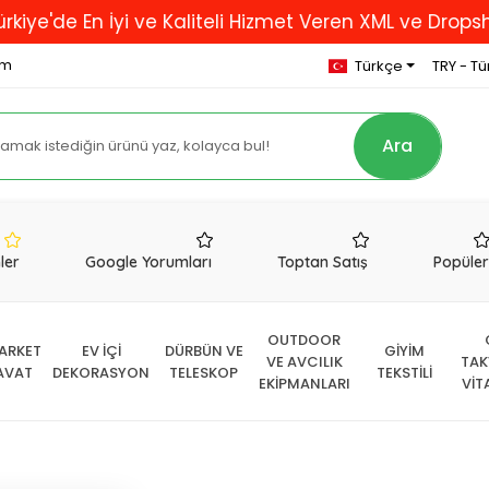
En İyi ve Kaliteli Hizmet Veren XML ve Dropshipping 
om
Türkçe
TRY - Tür
Ara
nler
Google Yorumları
Toptan Satış
Popüle
OUTDOOR
ARKET
EV İÇİ
DÜRBÜN VE
GİYİM
VE AVCILIK
TAK
AVAT
DEKORASYON
TELESKOP
TEKSTİLİ
EKİPMANLARI
VİT