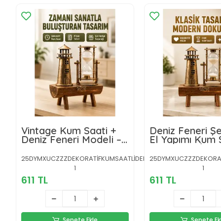
Vintage Kum Saati +
Deniz Feneri Ş
Deniz Feneri Modeli –
El Yapımı Kum 
Ahşap Gövdeli Masa
Ev ve Ofis İçin 
Üstü Dekor Yeni Nesil
Süs Yeni Nesil
25DYMXUCZZZDEKORATİFKUMSAATLİDENİZFENERİİİİİ-4-
25DYMXUCZZZDEKORATİ
1
1
611 TL
611 TL
Sepete Ekle
Sepete Ek