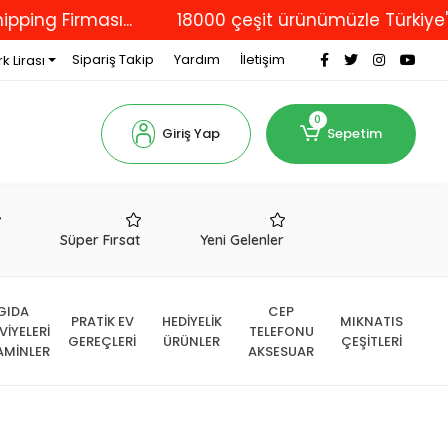
Firması...
18000 çeşit ürünümüzle Türkiye'nin dör
Sipariş Takip
Yardım
İletişim
k Lirası
0
Giriş Yap
Sepetim
r
Süper Fırsat
Yeni Gelenler
GIDA
CEP
PRATİK EV
HEDİYELİK
MIKNATIS
VİYELERİ
TELEFONU
GEREÇLERİ
ÜRÜNLER
ÇEŞİTLERİ
AMİNLER
AKSESUAR