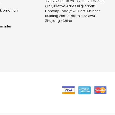
+90 212 565 70 20 +90 532 175 75 16
p
Çin Şirket ve Adres Bilgilerimiz :
Ekipmanları
Honesty Road ,Yiwu Port Business
Building 266 # Room 802 Yiwu-
Zhejiang -China
taminler