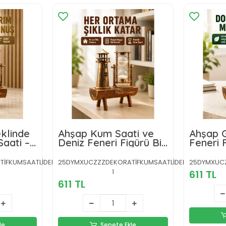
eklinde
Ahşap Kum Saati ve
Ahşap G
Saati –
Deniz Feneri Figürü Bir
Feneri
Zarif
Arada – Ev & Ofis
Saati –
Dekorasyonu Yeni
Dekoru 
FKUMSAATLİDENİZFENERİİİİİ-2-
25DYMXUCZZZDEKORATİFKUMSAATLİDENİZFENERİİİİİ-
25DYMXUCZZ
Nesil
1
611 TL
611 TL
le
Sepete Ekle