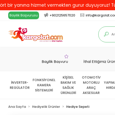
 yanına hizmet vermekten gurur duyuyoruz! Türkiye'de 
Bayilik Başvurusu
+902125657020
info@kargolat.c
Bayilik Başvuru
İthal Ettiğimiz Ürü
KİŞİSEL
OTOMOTİV
FONKSİYONEL
İNVERTER-
BAKIM VE
MOTORLU
YAPIM
KAMERA
REGÜLATÖR
SAĞLIK
ARAÇ
HIRD
SİSTEMLERİ
ÜRÜNLERİ
AKSESUAR
Ana Sayfa
Hediyelik Ürünler
Hediye Sepeti