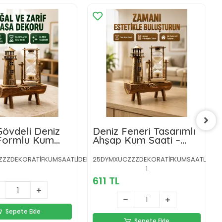
övdeli Deniz
Deniz Feneri Tasarımlı
 Formlu Kum
Ahşap Kum Saati –
 15x20 cm Masa
Retro Masa Aksesuarı
Yeni Nesil
Yeni Nesil
3-
ZDEKORATİFKUMSAATLİDENİZFENERİİİİİ-6
25DYMXUCZZZDEKORATİFKUMSAATLİDENİZFE
1
611 TL
Sepete Ekle
Sepete Ekle