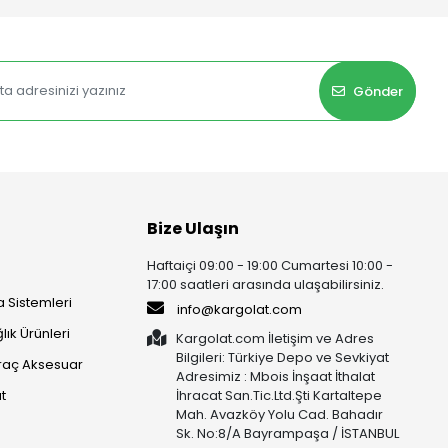
Gönder
Bize Ulaşın
Haftaiçi 09:00 - 19:00 Cumartesi 10:00 -
17:00 saatleri arasında ulaşabilirsiniz.
 Sistemleri
info@kargolat.com
lık Ürünleri
Kargolat.com İletişim ve Adres
Bilgileri: Türkiye Depo ve Sevkiyat
raç Aksesuar
Adresimiz : Mbois İnşaat İthalat
t
İhracat San.Tic.Ltd.Şti Kartaltepe
Mah. Avazköy Yolu Cad. Bahadır
Sk. No:8/A Bayrampaşa / İSTANBUL