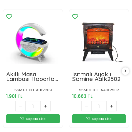
Akıllı Masa
Isıtmalı Ayaklı
Lambası Hoparlör
Şömine Aalk2502
Led Işık &
Kablosuz Şarj
55MT3-KH-ALK2289
55MT3-KH-AALK2502
Alk2289
1,901 TL
10,663 TL
Sepete Ekle
Sepete Ekle