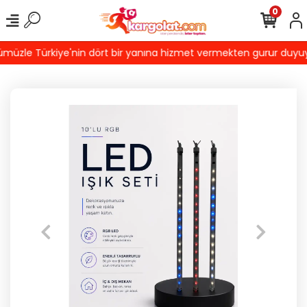
0
üzle Türkiye'nin dört bir yanına hizmet vermekten gurur duyuyoruz