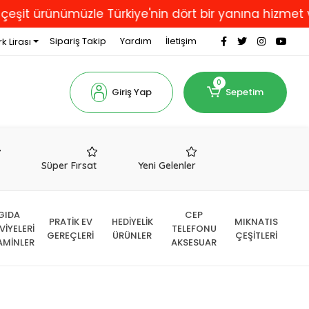
rünümüzle Türkiye'nin dört bir yanına hizmet vermekt
Sipariş Takip
Yardım
İletişim
k Lirası
0
Giriş Yap
Sepetim
r
Süper Fırsat
Yeni Gelenler
GIDA
CEP
PRATİK EV
HEDİYELİK
MIKNATIS
VİYELERİ
TELEFONU
GEREÇLERİ
ÜRÜNLER
ÇEŞİTLERİ
AMİNLER
AKSESUAR