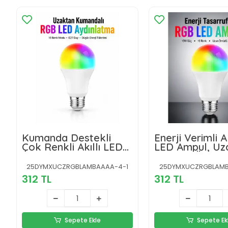
Kumanda Destekli
Enerji Verimli Ak
Çok Renkli Akıllı LED
LED Ampul, Uz
Ampul
Kontrol Özellikl
25DYMXUCZRGBLAMBAAAA-4-1
25DYMXUCZRGBLAMB
312 TL
312 TL
Sepete Ekle
Sepete Ek