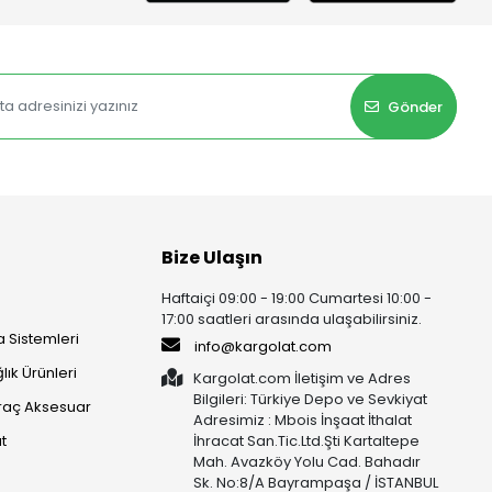
Gönder
Bize Ulaşın
Haftaiçi 09:00 - 19:00 Cumartesi 10:00 -
17:00 saatleri arasında ulaşabilirsiniz.
 Sistemleri
info@kargolat.com
lık Ürünleri
Kargolat.com İletişim ve Adres
Bilgileri: Türkiye Depo ve Sevkiyat
raç Aksesuar
Adresimiz : Mbois İnşaat İthalat
t
İhracat San.Tic.Ltd.Şti Kartaltepe
Mah. Avazköy Yolu Cad. Bahadır
Sk. No:8/A Bayrampaşa / İSTANBUL