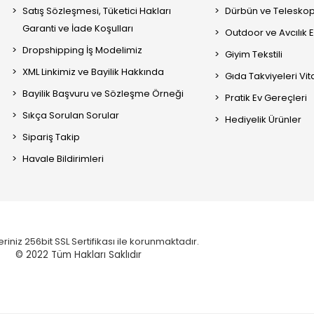
Satış Sözleşmesi, Tüketici Hakları
Dürbün ve Telesko
Garanti ve İade Koşulları
Outdoor ve Avcılık 
Dropshipping İş Modelimiz
Giyim Tekstili
XML Linkimiz ve Bayilik Hakkında
Gıda Takviyeleri Vi
Bayilik Başvuru ve Sözleşme Örneği
Pratik Ev Gereçleri
Sıkça Sorulan Sorular
Hediyelik Ürünler
Sipariş Takip
Havale Bildirimleri
eriniz 256bit SSL Sertifikası ile korunmaktadır.
© 2022
Tüm Hakları Saklıdır