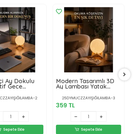
çi Ay Dokulu
Modern Tasarımlı 3D
tif Gece
Ay Lambası Yatak
 USB Şarjlı Ay
Odası ve Salon
Dekoru
CZZAYIŞIĞILAMBA-2
25DYMUCZZAYIŞIĞILAMBA-3
359 TL
Sepete Ekle
Sepete Ekle