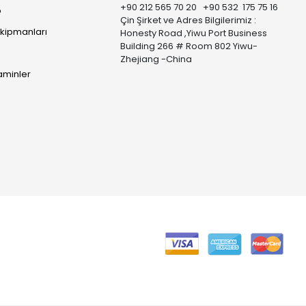
+90 212 565 70 20 +90 532 175 75 16
p
Çin Şirket ve Adres Bilgilerimiz :
Ekipmanları
Honesty Road ,Yiwu Port Business
Building 266 # Room 802 Yiwu-
Zhejiang -China
taminler