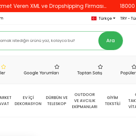
eren XML ve Dropshipping Firması...
18000 çeşit ü
om
Türkçe
TRY - Tür
Ara
nler
Google Yorumları
Toptan Satış
Popüle
OUTDOOR
ARKET
EV İÇİ
DÜRBÜN VE
GİYİM
VE AVCILIK
TAK
AVAT
DEKORASYON
TELESKOP
TEKSTİLİ
EKİPMANLARI
VİT