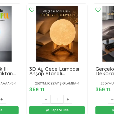
ıllı
3D Ay Gece Lambası
Gerçek
aktan
Ahşap Standlı
Dekora
i
Dekoratif LED Masa
Lambası
Lambası
Işığı
AAAA-5-1
25DYMUCZZAYIŞIĞILAMBA-1
25DYMU
359 TL
359 TL
le
Sepete Ekle