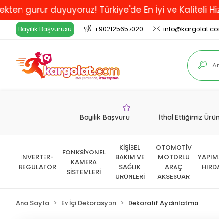
rur duyuyoruz! Türkiye'de En İyi ve Kaliteli Hizmet V
Bayilik Başvurusu
+902125657020
info@kargolat.c
Bayilik Başvuru
İthal Ettiğimiz Ürü
KİŞİSEL
OTOMOTİV
FONKSİYONEL
İNVERTER-
BAKIM VE
MOTORLU
YAPIM
KAMERA
REGÜLATÖR
SAĞLIK
ARAÇ
HIRD
SİSTEMLERİ
ÜRÜNLERİ
AKSESUAR
Ana Sayfa
Ev İçi Dekorasyon
Dekoratif Aydınlatma