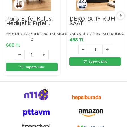
Paris Eyfel Kulesi
DEKORATİF KUM
Hediyelik Eyfel
SAATİ
Retro Kum Saati
Dekoratif Eşya
25DYMUCZZZZDEKORATİFKUMSAATLİEEYFELKULESİİİİ2-
25DYMUUCZDEKORATİFKUMSAAT
Yeni Nesil
2
458 TL
606 TL
Sepete Ekle
Sepete Ekle