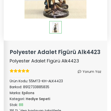
Polyester Adalet Figürü Alk4423
Polyester Adalet Figürü Alk4423
Yorum Yaz
Ürün Kodu:
55MT3-KH-ALK4423
Barkod:
8912733885835
Marka:
Epilons
Kategori:
Hediye Sepeti
Stok:
88
191 TL 'den başlayan taksitlerle