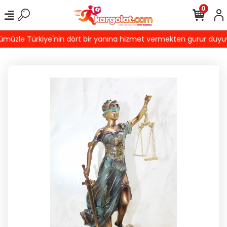
0
üzle Türkiye'nin dört bir yanına hizmet vermekten gurur duyuyoru