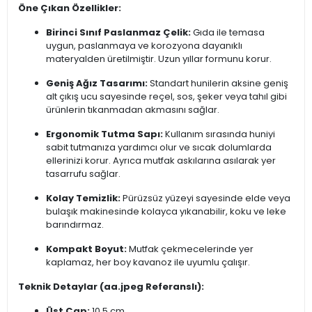
Öne Çıkan Özellikler:
Birinci Sınıf Paslanmaz Çelik:
Gıda ile temasa
uygun, paslanmaya ve korozyona dayanıklı
materyalden üretilmiştir. Uzun yıllar formunu korur.
Geniş Ağız Tasarımı:
Standart hunilerin aksine geniş
alt çıkış ucu sayesinde reçel, sos, şeker veya tahıl gibi
ürünlerin tıkanmadan akmasını sağlar.
Ergonomik Tutma Sapı:
Kullanım sırasında huniyi
sabit tutmanıza yardımcı olur ve sıcak dolumlarda
ellerinizi korur. Ayrıca mutfak askılarına asılarak yer
tasarrufu sağlar.
Kolay Temizlik:
Pürüzsüz yüzeyi sayesinde elde veya
bulaşık makinesinde kolayca yıkanabilir, koku ve leke
barındırmaz.
Kompakt Boyut:
Mutfak çekmecelerinde yer
kaplamaz, her boy kavanoz ile uyumlu çalışır.
Teknik Detaylar (aa.jpeg Referanslı):
Üst Çap:
10.5 cm