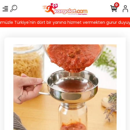
0
zle Türkiye'nin dört bir yanına hizmet vermekten gurur duyuyoruz!