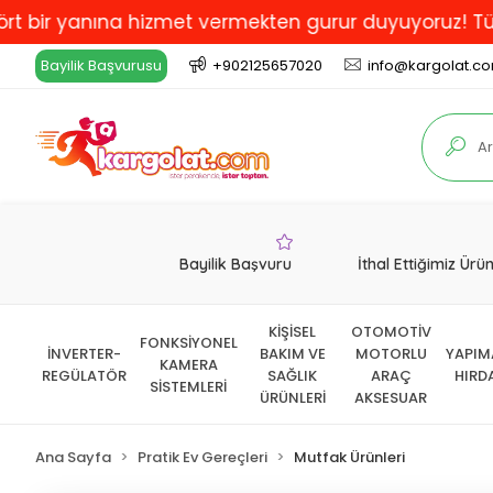
yanına hizmet vermekten gurur duyuyoruz! Türkiye'de E
Bayilik Başvurusu
+902125657020
info@kargolat.c
Bayilik Başvuru
İthal Ettiğimiz Ürü
KİŞİSEL
OTOMOTİV
FONKSİYONEL
İNVERTER-
BAKIM VE
MOTORLU
YAPIM
KAMERA
REGÜLATÖR
SAĞLIK
ARAÇ
HIRD
SİSTEMLERİ
ÜRÜNLERİ
AKSESUAR
Ana Sayfa
Pratik Ev Gereçleri
Mutfak Ürünleri