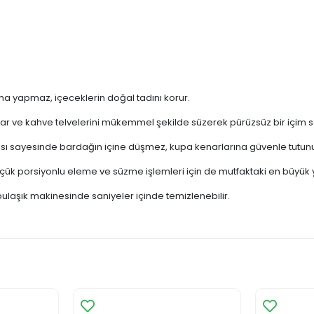
 yapmaz, içeceklerin doğal tadını korur.
lar ve kahve telvelerini mükemmel şekilde süzerek pürüzsüz bir içim s
pısı sayesinde bardağın içine düşmez, kupa kenarlarına güvenle tutunu
ük porsiyonlu eleme ve süzme işlemleri için de mutfaktaki en büyük y
laşık makinesinde saniyeler içinde temizlenebilir.