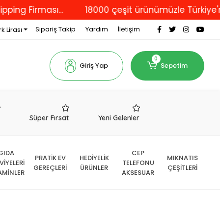
rması...
18000 çeşit ürünümüzle Türkiye'nin dört
Sipariş Takip
Yardım
İletişim
k Lirası
0
Giriş Yap
Sepetim
r
Süper Fırsat
Yeni Gelenler
GIDA
CEP
PRATİK EV
HEDİYELİK
MIKNATIS
VİYELERİ
TELEFONU
GEREÇLERİ
ÜRÜNLER
ÇEŞİTLERİ
AMİNLER
AKSESUAR