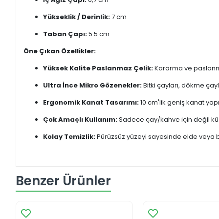
Yükseklik / Derinlik:
7 cm
Taban Çapı:
5.5 cm
Öne Çıkan Özellikler:
Yüksek Kalite Paslanmaz Çelik:
Kararma ve paslanma
Ultra İnce Mikro Gözenekler:
Bitki çayları, dökme çay
Ergonomik Kanat Tasarımı:
10 cm'lik geniş kanat ya
Çok Amaçlı Kullanım:
Sadece çay/kahve için değil küç
Kolay Temizlik:
Pürüzsüz yüzeyi sayesinde elde veya bu
Benzer Ürünler