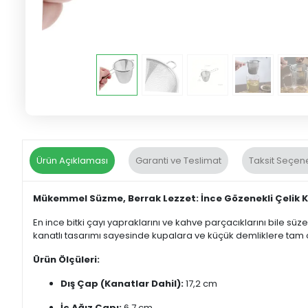
Ürün Açıklaması
Garanti ve Teslimat
Taksit Seçene
Mükemmel Süzme, Berrak Lezzet: İnce Gözenekli Çelik 
En ince bitki çayı yapraklarını ve kahve parçacıklarını bile sü
kanatlı tasarımı sayesinde kupalara ve küçük demliklere tam 
Ürün Ölçüleri:
Dış Çap (Kanatlar Dahil):
17,2 cm
İç Ağız Çapı:
6,7 cm