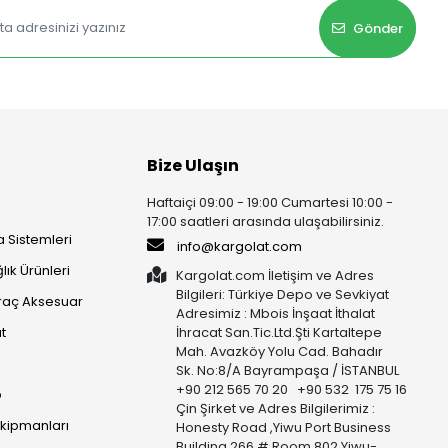
Gönder
Bize Ulaşın
Haftaiçi 09:00 - 19:00 Cumartesi 10:00 -
17:00 saatleri arasında ulaşabilirsiniz.
 Sistemleri
info@kargolat.com
lık Ürünleri
Kargolat.com İletişim ve Adres
Bilgileri: Türkiye Depo ve Sevkiyat
raç Aksesuar
Adresimiz : Mbois İnşaat İthalat
t
İhracat San.Tic.Ltd.Şti Kartaltepe
Mah. Avazköy Yolu Cad. Bahadır
Sk. No:8/A Bayrampaşa / İSTANBUL
+90 212 565 70 20 +90 532 175 75 16
p
Çin Şirket ve Adres Bilgilerimiz :
Ekipmanları
Honesty Road ,Yiwu Port Business
Building 266 # Room 802 Yiwu-