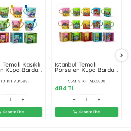
l Temalı Kaşıklı
İstanbul Temalı
en Kupa Bardak
Porselen Kupa Bardak
Alk5830
T3-KH-ALK5831
55MT3-KH-ALK5830
484 TL
Sepete Ekle
Sepete Ekle