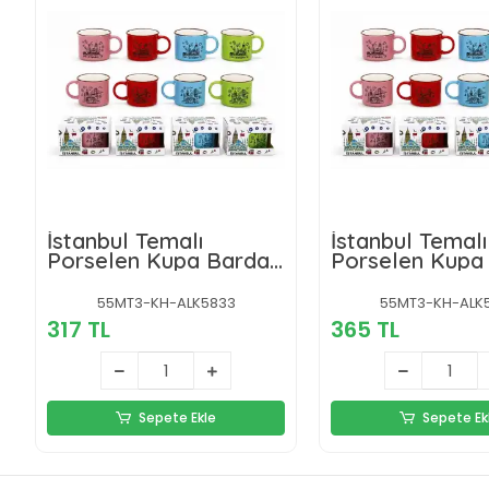
İstanbul Temalı
İstanbul Temalı
Porselen Kupa Bardak
Porselen Kupa
Alk5833
Alk5834
55MT3-KH-ALK5833
55MT3-KH-ALK
317 TL
365 TL
Sepete Ekle
Sepete Ek