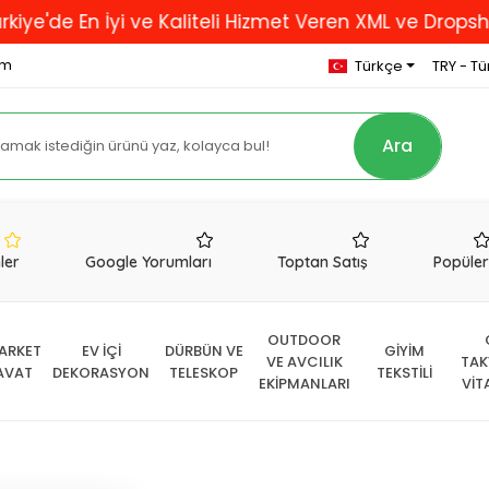
n İyi ve Kaliteli Hizmet Veren XML ve Dropshipping Fi
om
Türkçe
TRY - Tür
Ara
nler
Google Yorumları
Toptan Satış
Popüle
OUTDOOR
ARKET
EV İÇİ
DÜRBÜN VE
GİYİM
VE AVCILIK
TAK
AVAT
DEKORASYON
TELESKOP
TEKSTİLİ
EKİPMANLARI
VİT