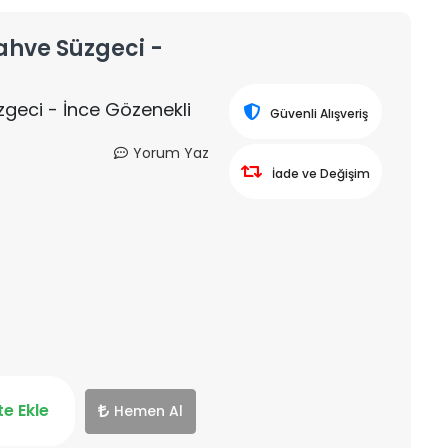
ahve Süzgeci -
geci - İnce Gözenekli
Güvenli Alışveriş
Yorum Yaz
İade ve Değişim
e Ekle
Hemen Al