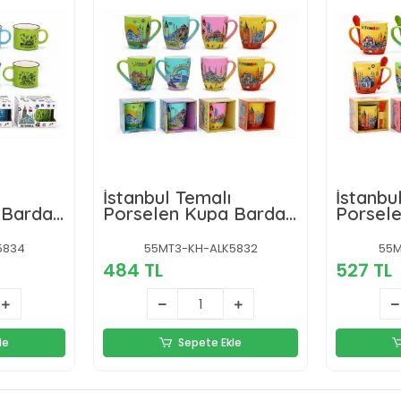
İstanbul Temalı
İstanbu
 Bardak
Porselen Kupa Bardak
Porsel
Alk5832
Alk5831
5834
55MT3-KH-ALK5832
55M
484 TL
527 TL
le
Sepete Ekle