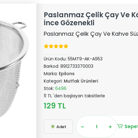
Paslanmaz Çelik Çay Ve K
İnce Gözenekli
Paslanmaz Çelik Çay Ve Kahve Süz
Ürün Kodu:
55MT9-AK-A953
Barkod:
8912733370003
Marka:
Epilons
Kategori:
Mutfak Ürünleri
Stok:
6496
11 TL 'den başlayan taksitlerle
129 TL
Sepet
Adet