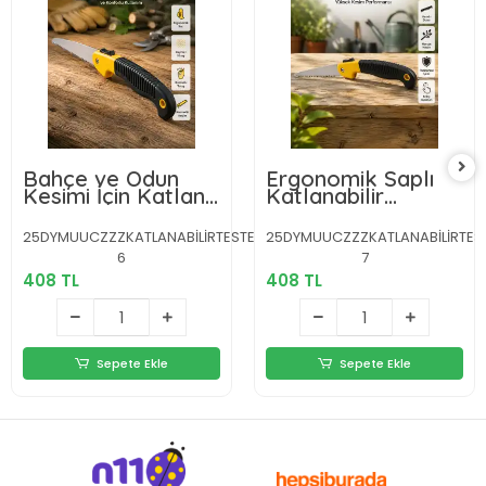
Bahçe ve Odun
Ergonomik Saplı
Kesimi İçin Katlanır
Katlanabilir
El Testeresi
Budama Testeresi
25DYMUUCZZZKATLANABİLİRTESTERE-
25DYMUUCZZZKATLANABİLİRTES
6
7
408 TL
408 TL
Sepete Ekle
Sepete Ekle