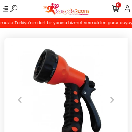
0
üzle Türkiye'nin dört bir yanına hizmet vermekten gurur duyuyoruz