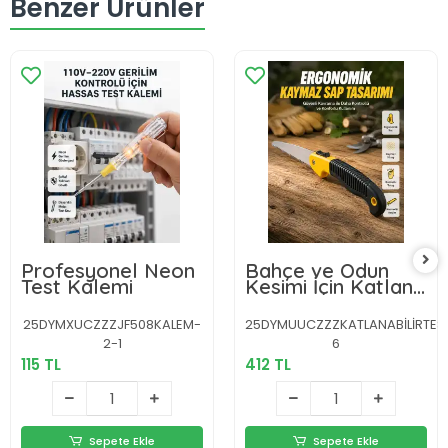
Benzer Ürünler
Profesyonel Neon
Bahçe ve Odun
Test Kalemi
Kesimi İçin Katlanır
El Testeresi
25DYMXUCZZZJF508KALEM-
25DYMUUCZZZKATLANABİLİRTES
2-1
6
115 TL
412 TL
Sepete Ekle
Sepete Ekle