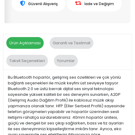
Güvenli Alışveriş
İade ve Değişim
Ürün Açıklaması
Garanti ve Teslimat
Taksit Seçenekleri
Yorumlar
Bu Bluetooth hoparlör, gelişmiş ses özellikleri ve çok yönlü
bağlantı seçenekleri ile müzik keyfini üst seviyeye taşıyor.
Bluetooth 2.0 ve üstü berrak dijital ses sinyal teknolojisi
sayesinde yüksek kaliteli bir ses deneyimi sunarken, A2DP
(Gelişmiş Audio Dağıtım Profili) ile kablosuz müzik akışı
yapmanıza olanak tanır. HFP (Eller Serbest Profili) sayesinde
telefon görüşmeleri yapabilir ve hoparlör üzerinden sesli
iletişimi rahatça sürdürebilirsiniz. 40mm hoparlör ünitesi,
güçlü ve dengeli bir ses çıkışı sağlarken, bass ve tiz ayarları
ile ses deneyiminizi kişiselleştirme imkânı tanır. Ayrıca, eko
ayarı sayesinde ses efektlerini ihtiyacınıza göre