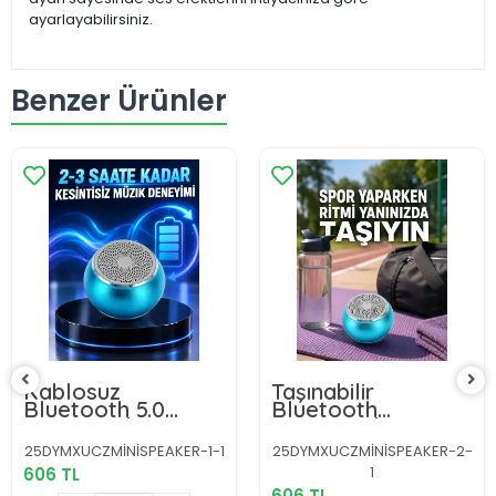
ayarlayabilirsiniz.
Benzer Ürünler
Kablosuz
Taşınabilir
Bluetooth 5.0
Bluetooth
Hoparlör |
Hoparlör | Dış
Kompakt ve Güçlü
Mekân ve Seyahat
25DYMXUCZMİNİSPEAKER-1-1
25DYMXUCZMİNİSPEAKER-2-
Ses Yeni Nesil
İçin İdeal Yeni Nesil
1
606 TL
606 TL