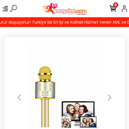
0
 duyuyoruz! Türkiye'de En İyi ve Kaliteli Hizmet Veren XML ve Dr