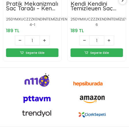
Pratik Mekanizmalı
Kendi Kendini
Saç Tarağı – Kendi
Temizleyen Saç
Kendini Temizler,
Tarağı – Anti-
Taşınabilir
Statik, Silikon
25DYMXUCZZZKENDİNİTEMİZLEYENTARAKKKK-
25DYMXUCZZZKENDİNİTEMİZLEY
Uçlu, ABS
4-1
6
Malzeme, 22x4 cm
189 TL
189 TL
Sepete Ekle
Sepete Ekle