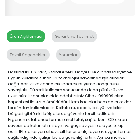
Ürün Açıklaması
Garanti ve Teslimat
Taksit Seçenekleri
Yorumlar
Hasuba IPL HS-262, 5 farklı enerji seviyesi ile cilt hassasiyetine
uygun kullanım sunar. IPL teknolojisi sayesinde ışık atımları
doğrudan kıl köklerine etki ederek büyüme döngüsünü
yavaşlatır. Düzenli kullanım sonucunda daha pürüzsüz ve
uzun süreli sonuçlar elde edebilirsiniz.Cihaz, 999999 atım
kapasitesi ile uzun ömürlüdür. Hem kadınlar hem de erkekler
tarafından kullanılabilir. Koltuk altı, bacak, kol, yüz ve bikini
bölgesi gibi farklı bölgelerde güvenle tercih edilebilir.
Ergonomik tabanca formu rahat tutuş sağlarken LCD ekran
sayesinde kalan atım sayısı ve güç seviyesi kolayca takip
edilir.IPL epilasyon cihazı, cilt tonunu algılayarak uygun temas
sağlandığında çalışır, bu da güvenliği artırır. Ayrıca manuel