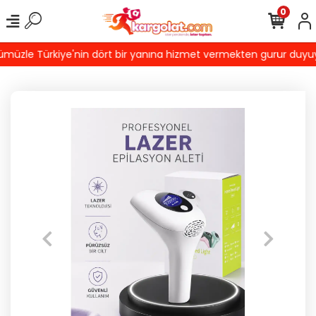
0
üzle Türkiye'nin dört bir yanına hizmet vermekten gurur duyuyoruz