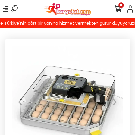
0
ürkiye'nin dört bir yanına hizmet vermekten gurur duyuyoruz! Türk